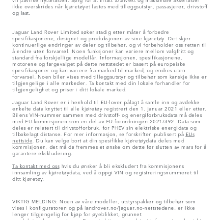
ikke overskrides når kjøretøyet lastes med tilleggsutstyr, passasjerer, drivstoff
og last.
Jaguar Land Rover Limited søker stadig etter måter å forbedre
spesifikasjonene, designet og produksjonen av sine kjøretøy. Det skjer
kontinuerlige endringer av deler og tilbehør, og vi forbeholder oss retten til
å endre uten forvarsel. Noen funksjoner kan variere mellom valgfritt og
standard fra forskjellige modellår. Informasjonen, spesifikasjonene,
motorene og fargevalget på dette nettstedet er basert på europeiske
spesifikasjoner og kan variere fra marked til marked, og endres uten
forvarsel. Noen biler vises med tilleggsutstyr og tilbehør som kanskje ikke er
tilgjengelige i alle markeder. Ta kontakt med din lokale forhandler for
tilgjengelighet og priser i ditt lokale marked.
Jaguar Land Rover er i henhold til EU-lover pålagt å samle inn og avdekke
enkelte data knyttet til alle kjøretøy registrert den 1. januar 2021 eller etter.
Bilens VIN-nummer sammen med drivstoff- og energiforbruksdata må deles
med EU-kommisjonen som en del av EU-forordningen 2021/392. Data som
deles er relatert til drivstofforbruk, for PHEV sin elektriske energidata og
tilbakelagt distanse. For mer informasjon, se forskriften publisert på
EUs
nettside
. Du kan velge bort at din spesifikke kjøretøydata deles med
kommisjonen, det må da fremmes et ønske om dette før slutten av mars for å
garantere ekskludering.
Ta kontakt med oss
hvis du ønsker å bli ekskludert fra kommisjonens
innsamling av kjøretøydata, ved å oppgi VIN og registreringsnummeret til
ditt kjøretøy.
VIKTIG MELDING: Noen av våre modeller, utstyrspakker og tilbehør som
vises i konfiguratoren og på landrover.no/jaguar.no-nettstedene, er ikke
lenger tilgjengelig for kjøp for øyeblikket, grunnet