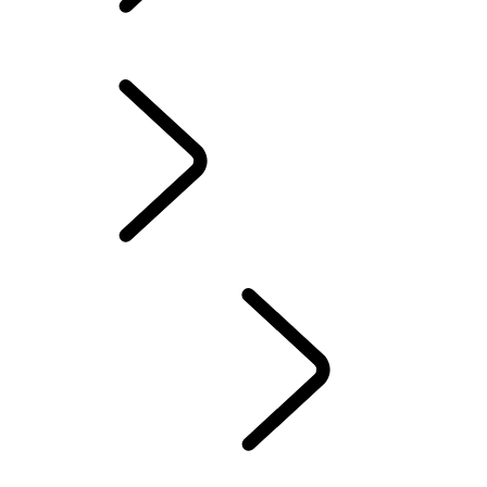
Land Rover Kollektion
Campaign
INFOTAINMENTSYSTEMER
...
NØD- OG
SIKKERHETSFUNKSJONER
OVERSIKT
INFOTAINMENT
ABONNEMENTER
REMOTE-APP