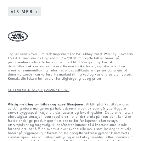
VIS MER
Jaguar Land Rover Limited: Registrert kontor: Abbey Road, Whitley, Coventry
CV3 4LF. Registrert i England nr. 1672070. Oppgitte tall er basert på
produsentens offisielle tester i henhold til EU-lovgivning. Faktisk
drivstofforbruk kan avvike fra resultatene i slike tester, og tallene er kun
ment for sammenligning. Informasjon, spesifikasjoner, priser og farger på
dette nettstedet kan variere fra marked til marked og kan endres uten varsel.
Kontakt din lokale forhandler for tilgjengelighet og priser.
SE FORORDNING (EU) 2020/740 PDF
Viktig melding om bilder og spesifikasjoner.
Vi blir påvirket til stor grad
av den globale mangelen på halvledere(mikrochip), som går ytterliggere
utover byggespesifikasjoner, ekstrautstyr og leveringstider. Dette er en svært
uforutsigbar situasjon, som resulterer i at bilder brukt på nettsiden, kan vike
fra de endelige produktspesifikasjonene for funksjoner, ekstrautstyr,
utstyrspakker og fargevalg. Vi oppfordrer kunder til å kontakte sine lokale
forhandlere, for å få en oversikt over eventuelle avvik som lar deg ta et valg
basert på tilgjengelig informasjon.De oppgitte vektene gjelder kjøretøyets
standardspesifikasjon. Tilleggsutstyr og annet utstyr montert etter produksjon
vil påvirke nyttelasten. Sørg for at tillatt totalvekt og maksimale aksellaster