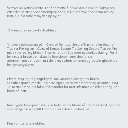
2
Krever InControl-konto. For å fortsette å bruke den aktuelle funksjonen
etter den første abonnementsperioden, må du fornye abonnementet og
betale gjeldende fornyelsesgebyrer.
3
Avhengig av nettverkstilkobling
4
Krever abonnement på InControl Remote, Secure Tracker eller Secure
Tracker Pro og en InControl-konto. Secure Tracker og Secure Tracker Pro
må aktiveres, og bilen må være i et område med nettverksdekning. For å
fortsette å bruke den aktuelle funksjonen etter den første
abonnementsperioden, må du fornye abonnementet og betale gjeldende
fornyelsesgebyrer.
Ekstrautstyr og tilgjengelighet kan variere avhengig av bilens
spesifikasjoner (modell og drivlinje) eller krever montering av annet utstyr.
Ta kontakt med din lokale forhandler for mer informasjon eller konfigurer
bilen på nett.
Innebygde funksjoner skal kun betjenes av førere når dette er trygt. Føreren
skal sørge for å ha full kontroll over bilen til enhver tid.
Kun kompatible mobiler.