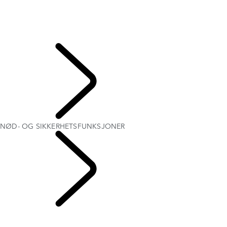
NØD- OG SIKKERHETSFUNKSJONER
VANLIGE SPØRSMÅL TOUCH
INCONTROL VILKÅR OG BETINGELSER
OVERSIKT
UTFORSK EIERSKAP
NØD- OG SIKKERHETSFUNKSJONER
INFOTAINMENTSYSTEMER