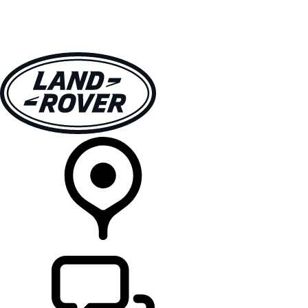
MODELLER
EIERSKAP
UTFORSK
KJØP
FINN EN FORHANDLER