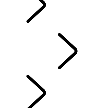
EIERBIBLIOTEK
KONTAKT OSS
TERRENGKJØRING
Our Range Of Hybrid Petrol Or Euro 6 Diesel SUVs