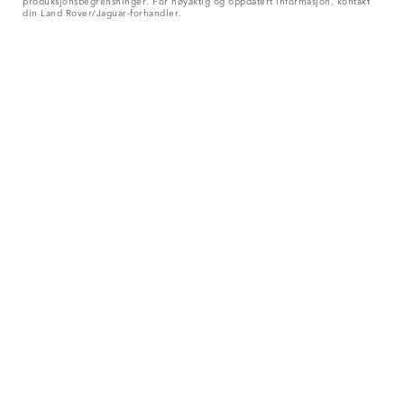
produksjonsbegrensninger. For nøyaktig og oppdatert informasjon, kontakt
din Land Rover/Jaguar-forhandler.