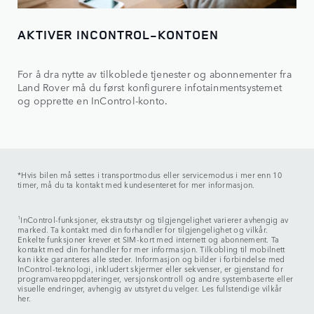
AKTIVER INCONTROL-KONTOEN
For å dra nytte av tilkoblede tjenester og abonnementer fra
Land Rover må du først konfigurere infotainmentsystemet
og opprette en InControl-konto.
*Hvis bilen må settes i transportmodus eller servicemodus i mer enn 10
timer, må du ta kontakt med kundesenteret for mer informasjon.
1
InControl-funksjoner, ekstrautstyr og tilgjengelighet varierer avhengig av
marked. Ta kontakt med din forhandler for tilgjengelighet og vilkår.
Enkelte funksjoner krever et SIM-kort med internett og abonnement. Ta
kontakt med din forhandler for mer informasjon. Tilkobling til mobilnett
kan ikke garanteres alle steder. Informasjon og bilder i forbindelse med
InControl-teknologi, inkludert skjermer eller sekvenser, er gjenstand for
programvareoppdateringer, versjonskontroll og andre systembaserte eller
visuelle endringer, avhengig av utstyret du velger. Les fullstendige vilkår
her.