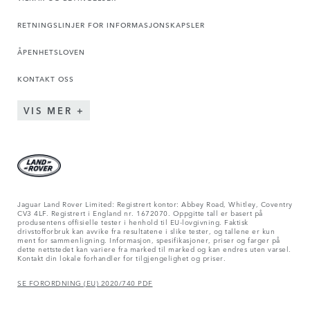
RETNINGSLINJER FOR INFORMASJONSKAPSLER
ÅPENHETSLOVEN
KONTAKT OSS
VIS MER
Jaguar Land Rover Limited: Registrert kontor: Abbey Road, Whitley, Coventry
CV3 4LF. Registrert i England nr. 1672070. Oppgitte tall er basert på
produsentens offisielle tester i henhold til EU-lovgivning. Faktisk
drivstofforbruk kan avvike fra resultatene i slike tester, og tallene er kun
ment for sammenligning. Informasjon, spesifikasjoner, priser og farger på
dette nettstedet kan variere fra marked til marked og kan endres uten varsel.
Kontakt din lokale forhandler for tilgjengelighet og priser.
SE FORORDNING (EU) 2020/740 PDF