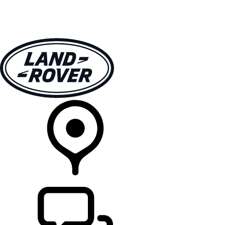
MODELLER
EIERSKAP
UTFORSK
KJØP
FINN EN FORHANDLER