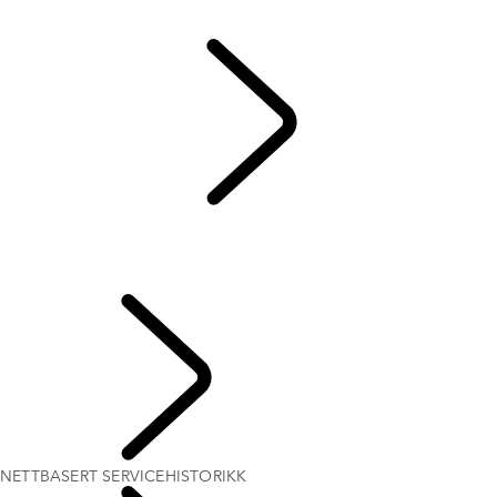
Land Rover Kollektion
Campaign
SERVICE
...
NETTBASERT SERVICEHISTORIKK
OVERSIKT
NETTBASERT SERVICEHISTORIKK
ELEKTRONISK TILSTANDSKONTROLL AV BILEN
UTFORSK EIERSKAP
NETTBASERT SERVICEHISTORIKK