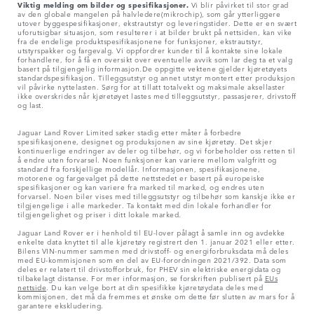
Viktig melding om bilder og spesifikasjoner.
Vi blir påvirket til stor grad
av den globale mangelen på halvledere(mikrochip), som går ytterliggere
utover byggespesifikasjoner, ekstrautstyr og leveringstider. Dette er en svært
uforutsigbar situasjon, som resulterer i at bilder brukt på nettsiden, kan vike
fra de endelige produktspesifikasjonene for funksjoner, ekstrautstyr,
utstyrspakker og fargevalg. Vi oppfordrer kunder til å kontakte sine lokale
forhandlere, for å få en oversikt over eventuelle avvik som lar deg ta et valg
basert på tilgjengelig informasjon.De oppgitte vektene gjelder kjøretøyets
standardspesifikasjon. Tilleggsutstyr og annet utstyr montert etter produksjon
vil påvirke nyttelasten. Sørg for at tillatt totalvekt og maksimale aksellaster
ikke overskrides når kjøretøyet lastes med tilleggsutstyr, passasjerer, drivstoff
og last.
Jaguar Land Rover Limited søker stadig etter måter å forbedre
spesifikasjonene, designet og produksjonen av sine kjøretøy. Det skjer
kontinuerlige endringer av deler og tilbehør, og vi forbeholder oss retten til
å endre uten forvarsel. Noen funksjoner kan variere mellom valgfritt og
standard fra forskjellige modellår. Informasjonen, spesifikasjonene,
motorene og fargevalget på dette nettstedet er basert på europeiske
spesifikasjoner og kan variere fra marked til marked, og endres uten
forvarsel. Noen biler vises med tilleggsutstyr og tilbehør som kanskje ikke er
tilgjengelige i alle markeder. Ta kontakt med din lokale forhandler for
tilgjengelighet og priser i ditt lokale marked.
Jaguar Land Rover er i henhold til EU-lover pålagt å samle inn og avdekke
enkelte data knyttet til alle kjøretøy registrert den 1. januar 2021 eller etter.
Bilens VIN-nummer sammen med drivstoff- og energiforbruksdata må deles
med EU-kommisjonen som en del av EU-forordningen 2021/392. Data som
deles er relatert til drivstofforbruk, for PHEV sin elektriske energidata og
tilbakelagt distanse. For mer informasjon, se forskriften publisert på
EUs
nettside
. Du kan velge bort at din spesifikke kjøretøydata deles med
kommisjonen, det må da fremmes et ønske om dette før slutten av mars for å
garantere ekskludering.