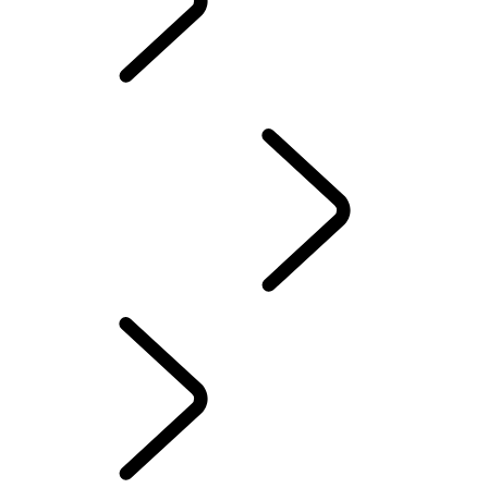
EIERBIBLIOTEK
KONTAKT OSS
TERRENGKJØRING
Our Range Of Hybrid Petrol Or Euro 6 Diesel SUVs