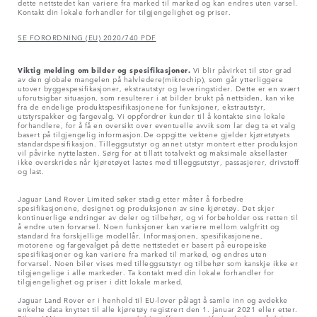
dette nettstedet kan variere fra marked til marked og kan endres uten varsel.
Kontakt din lokale forhandler for tilgjengelighet og priser.
SE FORORDNING (EU) 2020/740 PDF
Viktig melding om bilder og spesifikasjoner.
Vi blir påvirket til stor grad
av den globale mangelen på halvledere(mikrochip), som går ytterliggere
utover byggespesifikasjoner, ekstrautstyr og leveringstider. Dette er en svært
uforutsigbar situasjon, som resulterer i at bilder brukt på nettsiden, kan vike
fra de endelige produktspesifikasjonene for funksjoner, ekstrautstyr,
utstyrspakker og fargevalg. Vi oppfordrer kunder til å kontakte sine lokale
forhandlere, for å få en oversikt over eventuelle avvik som lar deg ta et valg
basert på tilgjengelig informasjon.De oppgitte vektene gjelder kjøretøyets
standardspesifikasjon. Tilleggsutstyr og annet utstyr montert etter produksjon
vil påvirke nyttelasten. Sørg for at tillatt totalvekt og maksimale aksellaster
ikke overskrides når kjøretøyet lastes med tilleggsutstyr, passasjerer, drivstoff
og last.
Jaguar Land Rover Limited søker stadig etter måter å forbedre
spesifikasjonene, designet og produksjonen av sine kjøretøy. Det skjer
kontinuerlige endringer av deler og tilbehør, og vi forbeholder oss retten til
å endre uten forvarsel. Noen funksjoner kan variere mellom valgfritt og
standard fra forskjellige modellår. Informasjonen, spesifikasjonene,
motorene og fargevalget på dette nettstedet er basert på europeiske
spesifikasjoner og kan variere fra marked til marked, og endres uten
forvarsel. Noen biler vises med tilleggsutstyr og tilbehør som kanskje ikke er
tilgjengelige i alle markeder. Ta kontakt med din lokale forhandler for
tilgjengelighet og priser i ditt lokale marked.
Jaguar Land Rover er i henhold til EU-lover pålagt å samle inn og avdekke
enkelte data knyttet til alle kjøretøy registrert den 1. januar 2021 eller etter.