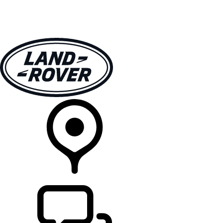
MODELLER
EIERSKAP
UTFORSK
KJØP
FINN EN FORHANDLER