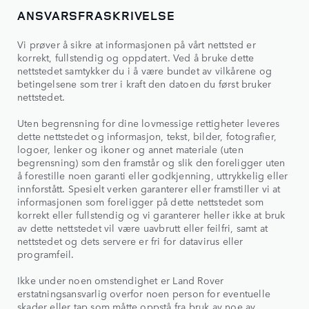
ANSVARSFRASKRIVELSE
Vi prøver å sikre at informasjonen på vårt nettsted er
korrekt, fullstendig og oppdatert. Ved å bruke dette
nettstedet samtykker du i å være bundet av vilkårene og
betingelsene som trer i kraft den datoen du først bruker
nettstedet.
Uten begrensning for dine lovmessige rettigheter leveres
dette nettstedet og informasjon, tekst, bilder, fotografier,
logoer, lenker og ikoner og annet materiale (uten
begrensning) som den framstår og slik den foreligger uten
å forestille noen garanti eller godkjenning, uttrykkelig eller
innforstått. Spesielt verken garanterer eller framstiller vi at
informasjonen som foreligger på dette nettstedet som
korrekt eller fullstendig og vi garanterer heller ikke at bruk
av dette nettstedet vil være uavbrutt eller feilfri, samt at
nettstedet og dets servere er fri for datavirus eller
programfeil.
Ikke under noen omstendighet er Land Rover
erstatningsansvarlig overfor noen person for eventuelle
skader eller tap som måtte oppstå fra bruk av noe av