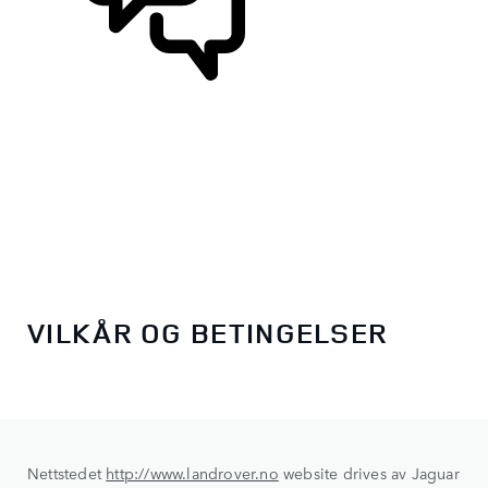
STØTTE OG CHAT
VILKÅR OG BETINGELSER
Nettstedet
http://www.landrover.no
website drives av Jaguar