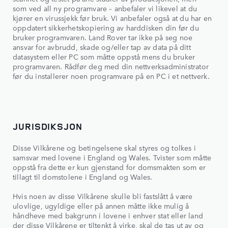
som ved all ny programvare – anbefaler vi likevel at du
kjører en virussjekk før bruk. Vi anbefaler også at du har en
oppdatert sikkerhetskopiering av harddisken din før du
bruker programvaren. Land Rover tar ikke på seg noe
ansvar for avbrudd, skade og/eller tap av data på ditt
datasystem eller PC som måtte oppstå mens du bruker
programvaren. Rådfør deg med din nettverksadministrator
før du installerer noen programvare på en PC i et nettverk.
JURISDIKSJON
Disse Vilkårene og betingelsene skal styres og tolkes i
samsvar med lovene i England og Wales. Tvister som måtte
oppstå fra dette er kun gjenstand for domsmakten som er
tillagt til domstolene i England og Wales.
Hvis noen av disse Vilkårene skulle bli fastslått å være
ulovlige, ugyldige eller på annen måtte ikke mulig å
håndheve med bakgrunn i lovene i enhver stat eller land
der disse Vilkårene er tiltenkt å virke, skal de tas ut av og