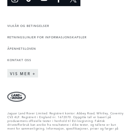
VILKÅR OG BETINGELSER
RETNINGSLINJER FOR INFORMASJONSKAPSLER
ÅPENHETSLOVEN
KONTAKT OSS
VIS MER
Jaguar Land Rover Limited: Registrert kontor: Abbey Road, Whitley, Coventry
CV3 4LF. Registrert i England nr. 1672070. Oppgitte tall er basert på
produsentens offisielle tester i henhold til EU-lovgivning. Faktisk
drivstofforbruk kan avvike fra resultatene i slike tester, og tallene er kun
ment for sammenligning. Informasjon, spesifikasjoner, priser og farger på