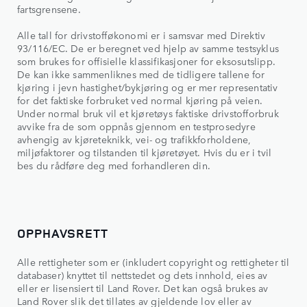
fartsgrensene.
Alle tall for drivstofføkonomi er i samsvar med Direktiv
93/116/EC. De er beregnet ved hjelp av samme testsyklus
som brukes for offisielle klassifikasjoner for eksosutslipp.
De kan ikke sammenliknes med de tidligere tallene for
kjøring i jevn hastighet/bykjøring og er mer representativ
for det faktiske forbruket ved normal kjøring på veien.
Under normal bruk vil et kjøretøys faktiske drivstofforbruk
avvike fra de som oppnås gjennom en testprosedyre
avhengig av kjøreteknikk, vei- og trafikkforholdene,
miljøfaktorer og tilstanden til kjøretøyet. Hvis du er i tvil
bes du rådføre deg med forhandleren din.
OPPHAVSRETT
Alle rettigheter som er (inkludert copyright og rettigheter til
databaser) knyttet til nettstedet og dets innhold, eies av
eller er lisensiert til Land Rover. Det kan også brukes av
Land Rover slik det tillates av gjeldende lov eller av