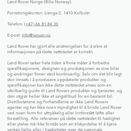
Land Rover Norge (Bilia Norway).
Forretningskontor: Lienga 2, 1410 Kolbotn
Telefon:
(+47) 66 81 84 30
E-post:
info@jaguar.no
Land Rover har gjort alle anstrengelser for å sikre at
informasjonen på dette nettstedet er korrekt.
Land Rover søker hele tiden å finne måter å forbedre
spesifikasjonene, designen og produksjonen av sine biler
og endringer finner sted kontinuerlig. Selv om det blir lagt
stor innsats i å produsere oppdaterte produkter og
spesifikasjoner kan ikke dette nettstedet anses som en
ufeilbarlig guide til Land Rovers produkter og tjenester, og
den utgjør heller ikke et salgstilbud for en bestemt bil.
Distributørene og Forhandlerne er ikke Land Rovers
agenter og har ikke noen myndighet til å binde Land Rover
ved noen form for uttrykkelig eller innforstått løfte eller
forestilling. Alle referanser på dette nettstedet til hastighet
eller ytelse må ikke forstås som en tilskyndelse til å kjøre
verken farlig eller i hastigheter over de nasjonale