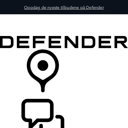
Oppdag de nyeste tilbudene på Defender
MODELLER
EIERSKAP
UTFORSK
KJØP
FINN EN FORHANDLER