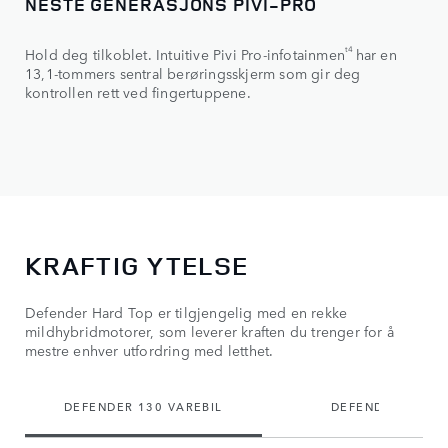
NESTE GENERASJONS PIVI-PRO
t4
Hold deg tilkoblet. Intuitive Pivi Pro-infotainmen
har en
13,1-tommers sentral berøringsskjerm som gir deg
kontrollen rett ved fingertuppene.
KRAFTIG YTELSE
Defender Hard Top er tilgjengelig med en rekke
mildhybridmotorer, som leverer kraften du trenger for å
mestre enhver utfordring med letthet.
DEFENDER 130 VAREBIL
DEFENDER 110 V