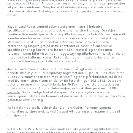
standardspesifikasjon. Tilleggsutstyr og annet utstyr montert etter produksjon
vil påvirke nyttelasten. Sørg for at tillatt totalvekt og maksimale aksellaster
ikke overskrides når kjøretøyet lastes med tilleggsutstyr, passasjerer, drivstoff
og last.
Jaguar Land Rover Limited søker stadig etter måter å forbedre
spesifikasjonene, designet og produksjonen av sine kjøretøy. Det skjer
kontinuerlige endringer av deler og tilbehør, og vi forbeholder oss retten til
å endre uten forvarsel. Noen funksjoner kan variere mellom valgfritt og
standard fra forskjellige modellår. Informasjonen, spesifikasjonene,
motorene og fargevalget på dette nettstedet er basert på europeiske
spesifikasjoner og kan variere fra marked til marked, og endres uten
forvarsel. Noen biler vises med tilleggsutstyr og tilbehør som kanskje ikke er
tilgjengelige i alle markeder. Ta kontakt med din lokale forhandler for
tilgjengelighet og priser i ditt lokale marked.
Jaguar Land Rover er i henhold til EU-lover pålagt å samle inn og avdekke
enkelte data knyttet til alle kjøretøy registrert den 1. januar 2021 eller etter.
Bilens VIN-nummer sammen med drivstoff- og energiforbruksdata må deles
med EU-kommisjonen som en del av EU-forordningen 2021/392. Data som
deles er relatert til drivstofforbruk, for PHEV sin elektriske energidata og
tilbakelagt distanse. For mer informasjon, se forskriften publisert på
EUs
nettside
. Du kan velge bort at din spesifikke kjøretøydata deles med
kommisjonen, det må da fremmes et ønske om dette før slutten av mars for å
garantere ekskludering.
Ta kontakt med oss
hvis du ønsker å bli ekskludert fra kommisjonens
innsamling av kjøretøydata, ved å oppgi VIN og registreringsnummeret til
ditt kjøretøy.
VIKTIG MELDING: Noen av våre modeller, utstyrspakker og tilbehør som
vises i konfiguratoren og på landrover.no/jaguar.no-nettstedene, er ikke