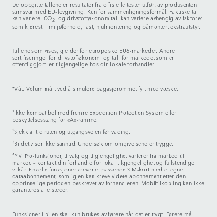
De oppgitte tallene er resultater fra offisielle tester utført av produsenten i
samsvar med EU-lovgivning. Kun for sammenligningsformål. Faktiske tall
kan variere. CO
- og drivstofføkonomitall kan variere avhengig av faktorer
2
som kjørestil, miljøforhold, last, hjulmontering og påmontert ekstrautstyr.
Tallene som vises, gjelder for europeiske EU6-markeder. Andre
sertifiseringer for drivstofføkonomi og tall for markedet som er
offentliggjort, er tilgjengelige hos din lokale forhandler.
*Våt: Volum målt ved å simulere bagasjerommet fylt med væske.
1
Ikke kompatibel med fremre Expedition Protection System eller
beskyttelsesstang for «A»-ramme.
2
Sjekk alltid ruten og utgangsveien før vading.
3
Bildet viser ikke sanntid. Undersøk om omgivelsene er trygge.
4
Pivi Pro-funksjoner, tilvalg og tilgjengelighet varierer fra marked til
marked – kontakt din forhandlerfor lokal tilgjengelighet og fullstendige
vilkår. Enkelte funksjoner krever et passende SIM-kort med et egnet
dataabonnement, som igjen kan kreve videre abonnement etter den
opprinnelige perioden beskrevet av forhandleren. Mobiltilkobling kan ikke
garanteres alle steder.
Funksjoner i bilen skal kun brukes av førere når det er trygt. Førere må