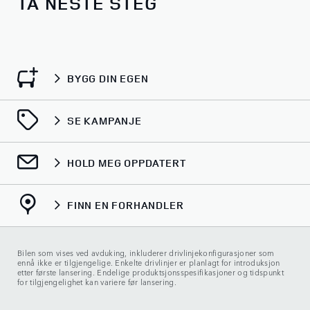
TA NESTE STEG
BYGG DIN EGEN
SE KAMPANJE
HOLD MEG OPPDATERT
FINN EN FORHANDLER
Bilen som vises ved avduking, inkluderer drivlinjekonfigurasjoner som
ennå ikke er tilgjengelige. Enkelte drivlinjer er planlagt for introduksjon
etter første lansering. Endelige produktsjonsspesifikasjoner og tidspunkt
for tilgjengelighet kan variere før lansering.