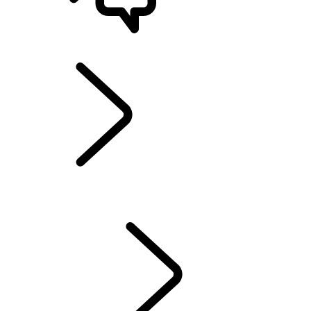
STØTTE OG CHAT
DEFENDER VAREBIL
...
OVERSIKT
OVERSIKT
MODELLER OG SPESIFIKASJONER
EKSTRAUTSTYR OG TILBEHØR
Kampanje