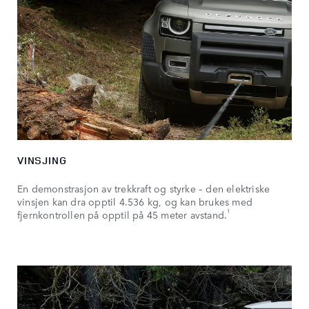
VINSJING
En demonstrasjon av trekkraft og styrke – den elektriske
vinsjen kan dra opptil 4.536 kg, og kan brukes med
1
fjernkontrollen på opptil på 45 meter avstand.