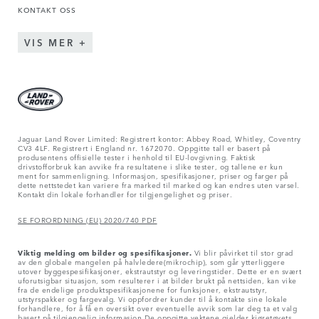
KONTAKT OSS
VIS MER
Jaguar Land Rover Limited: Registrert kontor: Abbey Road, Whitley, Coventry
CV3 4LF. Registrert i England nr. 1672070. Oppgitte tall er basert på
produsentens offisielle tester i henhold til EU-lovgivning. Faktisk
drivstofforbruk kan avvike fra resultatene i slike tester, og tallene er kun
ment for sammenligning. Informasjon, spesifikasjoner, priser og farger på
dette nettstedet kan variere fra marked til marked og kan endres uten varsel.
Kontakt din lokale forhandler for tilgjengelighet og priser.
SE FORORDNING (EU) 2020/740 PDF
Viktig melding om bilder og spesifikasjoner.
Vi blir påvirket til stor grad
av den globale mangelen på halvledere(mikrochip), som går ytterliggere
utover byggespesifikasjoner, ekstrautstyr og leveringstider. Dette er en svært
uforutsigbar situasjon, som resulterer i at bilder brukt på nettsiden, kan vike
fra de endelige produktspesifikasjonene for funksjoner, ekstrautstyr,
utstyrspakker og fargevalg. Vi oppfordrer kunder til å kontakte sine lokale
forhandlere, for å få en oversikt over eventuelle avvik som lar deg ta et valg
basert på tilgjengelig informasjon.De oppgitte vektene gjelder kjøretøyets