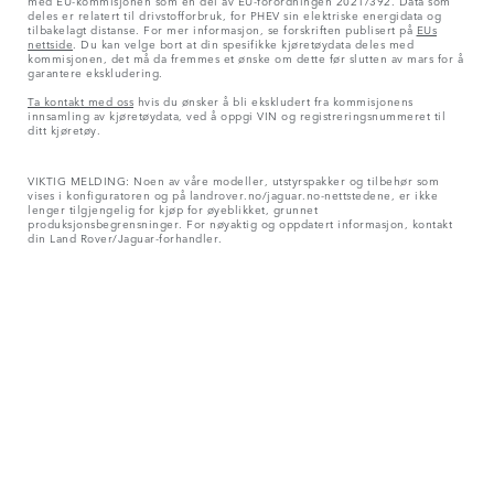
deles er relatert til drivstofforbruk, for PHEV sin elektriske energidata og
tilbakelagt distanse. For mer informasjon, se forskriften publisert på
EUs
nettside
. Du kan velge bort at din spesifikke kjøretøydata deles med
kommisjonen, det må da fremmes et ønske om dette før slutten av mars for å
garantere ekskludering.
Ta kontakt med oss
hvis du ønsker å bli ekskludert fra kommisjonens
innsamling av kjøretøydata, ved å oppgi VIN og registreringsnummeret til
ditt kjøretøy.
VIKTIG MELDING: Noen av våre modeller, utstyrspakker og tilbehør som
vises i konfiguratoren og på landrover.no/jaguar.no-nettstedene, er ikke
lenger tilgjengelig for kjøp for øyeblikket, grunnet
produksjonsbegrensninger. For nøyaktig og oppdatert informasjon, kontakt
din Land Rover/Jaguar-forhandler.