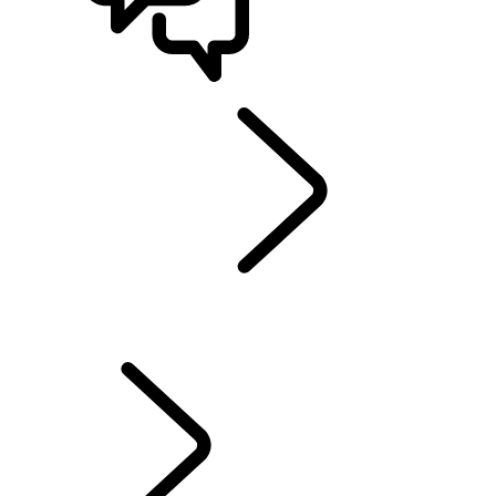
STØTTE OG CHAT
EXPERIENCE
...
OVERSIKT
OVERSIKT
PÅ VILLA LOKØY MED RANGE ROVER
OPPLEVELSESKJØRING