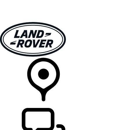
MODELLER
EIERSKAP
UTFORSK
KJØP
FINN EN FORHANDLER