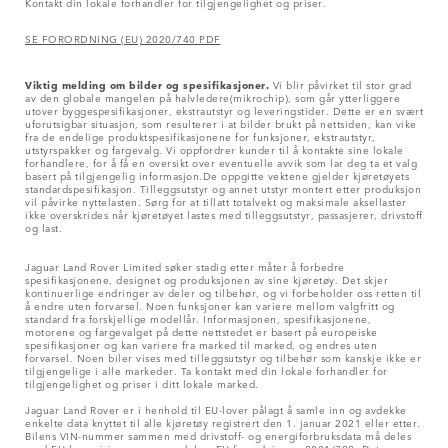
Kontakt din lokale forhandler for tilgjengelighet og priser.
SE FORORDNING (EU) 2020/740 PDF
Viktig melding om bilder og spesifikasjoner.
Vi blir påvirket til stor grad
av den globale mangelen på halvledere(mikrochip), som går ytterliggere
utover byggespesifikasjoner, ekstrautstyr og leveringstider. Dette er en svært
uforutsigbar situasjon, som resulterer i at bilder brukt på nettsiden, kan vike
fra de endelige produktspesifikasjonene for funksjoner, ekstrautstyr,
utstyrspakker og fargevalg. Vi oppfordrer kunder til å kontakte sine lokale
forhandlere, for å få en oversikt over eventuelle avvik som lar deg ta et valg
basert på tilgjengelig informasjon.De oppgitte vektene gjelder kjøretøyets
standardspesifikasjon. Tilleggsutstyr og annet utstyr montert etter produksjon
vil påvirke nyttelasten. Sørg for at tillatt totalvekt og maksimale aksellaster
ikke overskrides når kjøretøyet lastes med tilleggsutstyr, passasjerer, drivstoff
og last.
Jaguar Land Rover Limited søker stadig etter måter å forbedre
spesifikasjonene, designet og produksjonen av sine kjøretøy. Det skjer
kontinuerlige endringer av deler og tilbehør, og vi forbeholder oss retten til
å endre uten forvarsel. Noen funksjoner kan variere mellom valgfritt og
standard fra forskjellige modellår. Informasjonen, spesifikasjonene,
motorene og fargevalget på dette nettstedet er basert på europeiske
spesifikasjoner og kan variere fra marked til marked, og endres uten
forvarsel. Noen biler vises med tilleggsutstyr og tilbehør som kanskje ikke er
tilgjengelige i alle markeder. Ta kontakt med din lokale forhandler for
tilgjengelighet og priser i ditt lokale marked.
Jaguar Land Rover er i henhold til EU-lover pålagt å samle inn og avdekke
enkelte data knyttet til alle kjøretøy registrert den 1. januar 2021 eller etter.
Bilens VIN-nummer sammen med drivstoff- og energiforbruksdata må deles
med EU-kommisjonen som en del av EU-forordningen 2021/392. Data som