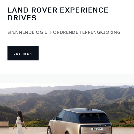
FABRIKKOMVISNING
CE
DETTE ER DIN MULIGHET TIL Å FØLGE DEN
TOPPMODERNE PRODUKSJONSPROSESSEN
HOLD, OG SE HVORDAN DEN IKONISKE L
ROVEREN BLIR TIL.
KJØRING
LES MER