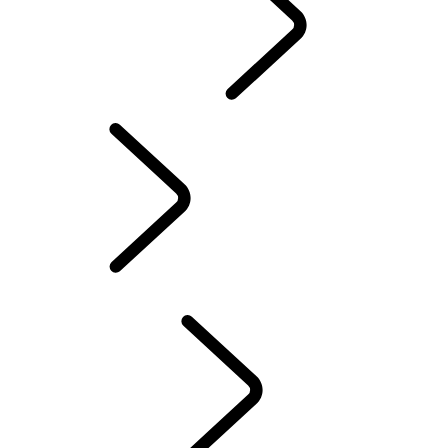
FINN ET SENTER
KURATERTE OPPLEVELSER
DEFENDER GAUSTABLIKK
RANGE ROVER HOUSE VILLA STØTVIG