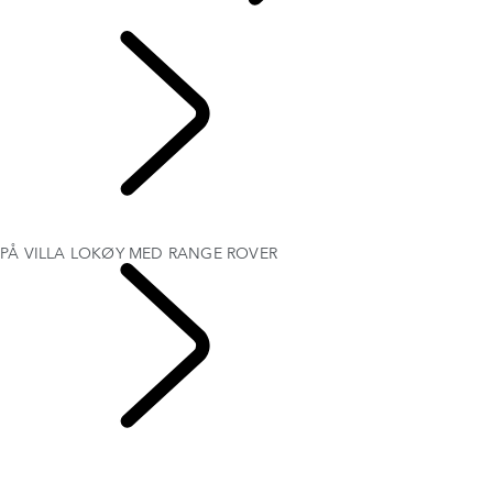
KURATERTE OPPLEVELSER
DEFENDER GAUSTABLIKK
RANGE ROVER HOUSE VILLA STØTVIG
PÅ VILLA LOKØY MED RANGE ROVER
EXPERIENCE