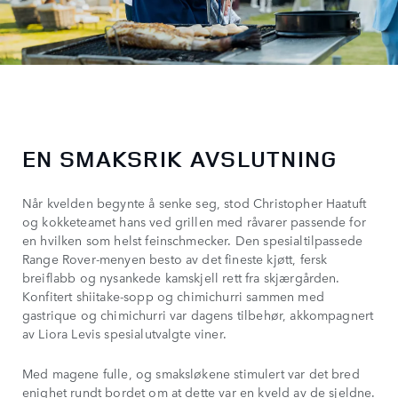
EN SMAKSRIK AVSLUTNING
Når kvelden begynte å senke seg, stod Christopher Haatuft
og kokketeamet hans ved grillen med råvarer passende for
en hvilken som helst feinschmecker. Den spesialtilpassede
Range Rover-menyen besto av det fineste kjøtt, fersk
breiflabb og nysankede kamskjell rett fra skjærgården.
Konfitert shiitake-sopp og chimichurri sammen med
gastrique og chimichurri var dagens tilbehør, akkompagnert
av Liora Levis spesialutvalgte viner.
Med magene fulle, og smaksløkene stimulert var det bred
enighet rundt bordet om at dette var en kveld av de sjeldne.