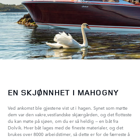
EN SKJØNNHET I MAHOGNY
Ved ankomst ble gjestene vist ut i hagen. Synet som møtte
dem var den vakre,vestlandske skjærgården, og det flotteste
du kan møte på sjøen, om du er så heldig — en båt fra
Dolvik. Hver båt lages med de fineste materialer, og det
brukes over 8000 arbeidstimer, så dette er for de færreste å