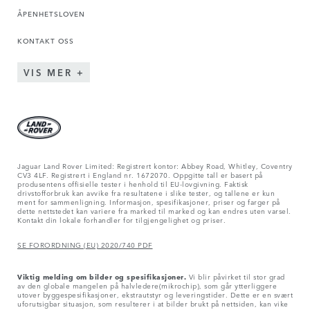
ÅPENHETSLOVEN
KONTAKT OSS
VIS MER
Jaguar Land Rover Limited: Registrert kontor: Abbey Road, Whitley, Coventry
CV3 4LF. Registrert i England nr. 1672070. Oppgitte tall er basert på
produsentens offisielle tester i henhold til EU-lovgivning. Faktisk
drivstofforbruk kan avvike fra resultatene i slike tester, og tallene er kun
ment for sammenligning. Informasjon, spesifikasjoner, priser og farger på
dette nettstedet kan variere fra marked til marked og kan endres uten varsel.
Kontakt din lokale forhandler for tilgjengelighet og priser.
SE FORORDNING (EU) 2020/740 PDF
Viktig melding om bilder og spesifikasjoner.
Vi blir påvirket til stor grad
av den globale mangelen på halvledere(mikrochip), som går ytterliggere
utover byggespesifikasjoner, ekstrautstyr og leveringstider. Dette er en svært
uforutsigbar situasjon, som resulterer i at bilder brukt på nettsiden, kan vike