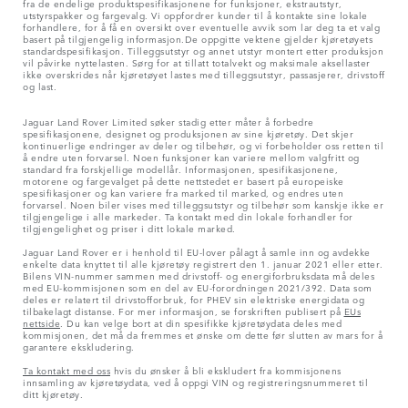
fra de endelige produktspesifikasjonene for funksjoner, ekstrautstyr,
utstyrspakker og fargevalg. Vi oppfordrer kunder til å kontakte sine lokale
forhandlere, for å få en oversikt over eventuelle avvik som lar deg ta et valg
basert på tilgjengelig informasjon.De oppgitte vektene gjelder kjøretøyets
standardspesifikasjon. Tilleggsutstyr og annet utstyr montert etter produksjon
vil påvirke nyttelasten. Sørg for at tillatt totalvekt og maksimale aksellaster
ikke overskrides når kjøretøyet lastes med tilleggsutstyr, passasjerer, drivstoff
og last.
Jaguar Land Rover Limited søker stadig etter måter å forbedre
spesifikasjonene, designet og produksjonen av sine kjøretøy. Det skjer
kontinuerlige endringer av deler og tilbehør, og vi forbeholder oss retten til
å endre uten forvarsel. Noen funksjoner kan variere mellom valgfritt og
standard fra forskjellige modellår. Informasjonen, spesifikasjonene,
motorene og fargevalget på dette nettstedet er basert på europeiske
spesifikasjoner og kan variere fra marked til marked, og endres uten
forvarsel. Noen biler vises med tilleggsutstyr og tilbehør som kanskje ikke er
tilgjengelige i alle markeder. Ta kontakt med din lokale forhandler for
tilgjengelighet og priser i ditt lokale marked.
Jaguar Land Rover er i henhold til EU-lover pålagt å samle inn og avdekke
enkelte data knyttet til alle kjøretøy registrert den 1. januar 2021 eller etter.
Bilens VIN-nummer sammen med drivstoff- og energiforbruksdata må deles
med EU-kommisjonen som en del av EU-forordningen 2021/392. Data som
deles er relatert til drivstofforbruk, for PHEV sin elektriske energidata og
tilbakelagt distanse. For mer informasjon, se forskriften publisert på
EUs
nettside
. Du kan velge bort at din spesifikke kjøretøydata deles med
kommisjonen, det må da fremmes et ønske om dette før slutten av mars for å
garantere ekskludering.
Ta kontakt med oss
hvis du ønsker å bli ekskludert fra kommisjonens
innsamling av kjøretøydata, ved å oppgi VIN og registreringsnummeret til
ditt kjøretøy.