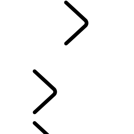
EXPERIENCE
...
PÅ
VILLA LOKØY MED RANGE ROVER
OVERSIKT
PÅ VILLA LOKØY MED RANGE ROVER
OPPLEVELSESKJØRING
OMVISNINGER HOS FABRIKKEN