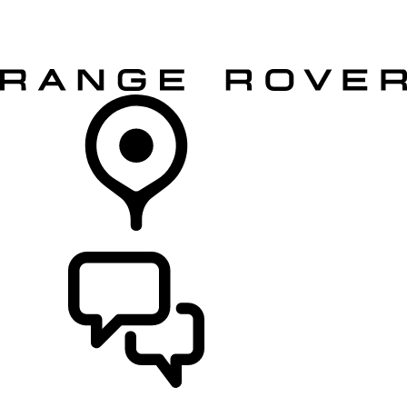
MODELLER
EIERSKAP
UTFORSK
KJØP
FINN EN FORHANDLER
STØTTE OG CHAT