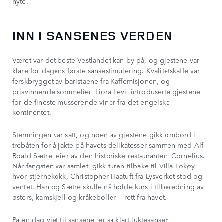
nyte.
INN I SANSENES VERDEN
Været var det beste Vestlandet kan by på, og gjestene var
klare for dagens første sansestimulering. Kvalitetskaffe var
ferskbrygget av baristaene fra Kaffemisjonen, og
prisvinnende sommelier, Liora Levi, introduserte gjestene
for de fineste musserende viner fra det engelske
kontinentet.
Stemningen var satt, og noen av gjestene gikk ombord i
trebåten for å jakte på havets delikatesser sammen med Alf-
Roald Sætre, eier av den historiske restauranten, Cornelius.
Når fangsten var samlet, gikk turen tilbake til Villa Lokøy,
hvor stjernekokk, Christopher Haatuft fra Lysverket stod og
ventet. Han og Sætre skulle nå holde kurs i tilberedning av
østers, kamskjell og kråkeboller — rett fra havet.
På en dag viet til sansene, er så klart luktesansen