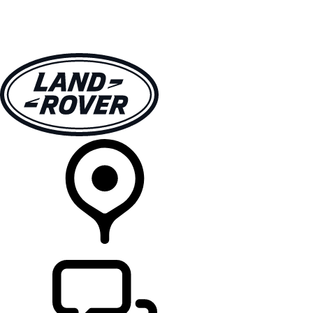
MODELLER
EIERSKAP
UTFORSK
KJØP
FINN EN FORHANDLER