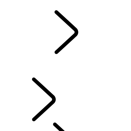
Land Rover Kollektion
Campaign
SERVICE
...
OVERSIKT
OVERSIKT
NETTBASERT SERVICEHISTORIKK
ELEKTRONISK TILSTANDSKONTROLL AV BILEN
UTFORSK EIERSKAP