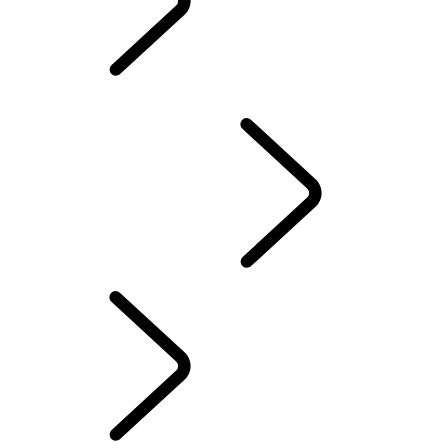
EIERBIBLIOTEK
KONTAKT OSS
TERRENGKJØRING
Our Range Of Hybrid Petrol Or Euro 6 Diesel SUVs