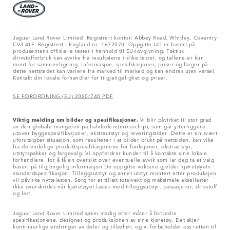
Jaguar Land Rover Limited: Registrert kontor: Abbey Road, Whitley, Coventry
CV3 4LF. Registrert i England nr. 1672070. Oppgitte tall er basert på
produsentens offisielle tester i henhold til EU-lovgivning. Faktisk
drivstofforbruk kan avvike fra resultatene i slike tester, og tallene er kun
ment for sammenligning. Informasjon, spesifikasjoner, priser og farger på
dette nettstedet kan variere fra marked til marked og kan endres uten varsel.
Kontakt din lokale forhandler for tilgjengelighet og priser.
SE FORORDNING (EU) 2020/740 PDF
Viktig melding om bilder og spesifikasjoner.
Vi blir påvirket til stor grad
av den globale mangelen på halvledere(mikrochip), som går ytterliggere
utover byggespesifikasjoner, ekstrautstyr og leveringstider. Dette er en svært
uforutsigbar situasjon, som resulterer i at bilder brukt på nettsiden, kan vike
fra de endelige produktspesifikasjonene for funksjoner, ekstrautstyr,
utstyrspakker og fargevalg. Vi oppfordrer kunder til å kontakte sine lokale
forhandlere, for å få en oversikt over eventuelle avvik som lar deg ta et valg
basert på tilgjengelig informasjon.De oppgitte vektene gjelder kjøretøyets
standardspesifikasjon. Tilleggsutstyr og annet utstyr montert etter produksjon
vil påvirke nyttelasten. Sørg for at tillatt totalvekt og maksimale aksellaster
ikke overskrides når kjøretøyet lastes med tilleggsutstyr, passasjerer, drivstoff
og last.
Jaguar Land Rover Limited søker stadig etter måter å forbedre
spesifikasjonene, designet og produksjonen av sine kjøretøy. Det skjer
kontinuerlige endringer av deler og tilbehør, og vi forbeholder oss retten til