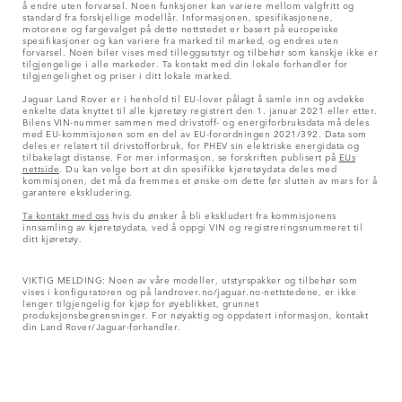
å endre uten forvarsel. Noen funksjoner kan variere mellom valgfritt og
standard fra forskjellige modellår. Informasjonen, spesifikasjonene,
motorene og fargevalget på dette nettstedet er basert på europeiske
spesifikasjoner og kan variere fra marked til marked, og endres uten
forvarsel. Noen biler vises med tilleggsutstyr og tilbehør som kanskje ikke er
tilgjengelige i alle markeder. Ta kontakt med din lokale forhandler for
tilgjengelighet og priser i ditt lokale marked.
Jaguar Land Rover er i henhold til EU-lover pålagt å samle inn og avdekke
enkelte data knyttet til alle kjøretøy registrert den 1. januar 2021 eller etter.
Bilens VIN-nummer sammen med drivstoff- og energiforbruksdata må deles
med EU-kommisjonen som en del av EU-forordningen 2021/392. Data som
deles er relatert til drivstofforbruk, for PHEV sin elektriske energidata og
tilbakelagt distanse. For mer informasjon, se forskriften publisert på
EUs
nettside
. Du kan velge bort at din spesifikke kjøretøydata deles med
kommisjonen, det må da fremmes et ønske om dette før slutten av mars for å
garantere ekskludering.
Ta kontakt med oss
hvis du ønsker å bli ekskludert fra kommisjonens
innsamling av kjøretøydata, ved å oppgi VIN og registreringsnummeret til
ditt kjøretøy.
VIKTIG MELDING: Noen av våre modeller, utstyrspakker og tilbehør som
vises i konfiguratoren og på landrover.no/jaguar.no-nettstedene, er ikke
lenger tilgjengelig for kjøp for øyeblikket, grunnet
produksjonsbegrensninger. For nøyaktig og oppdatert informasjon, kontakt
din Land Rover/Jaguar-forhandler.