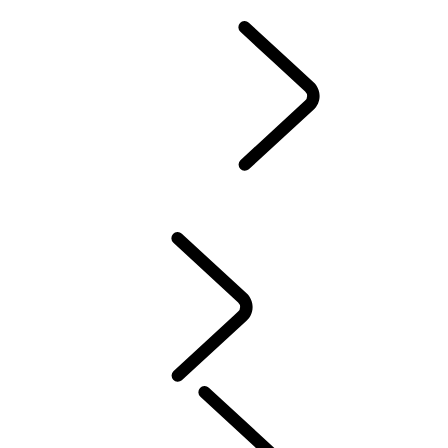
STØTTE OG CHAT
Defender World
...
FORMÅL
OVERSIKT
ARV
FORMÅL