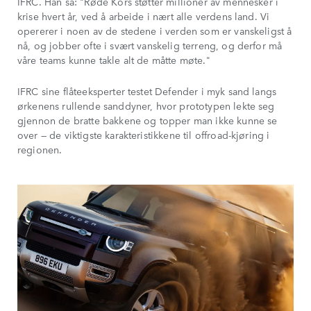
IFRC. Han sa: "Røde Kors støtter millioner av mennesker i
krise hvert år, ved å arbeide i nært alle verdens land. Vi
opererer i noen av de stedene i verden som er vanskeligst å
nå, og jobber ofte i svært vanskelig terreng, og derfor må
våre teams kunne takle alt de måtte møte."
IFRC sine flåteeksperter testet Defender i myk sand langs
ørkenens rullende sanddyner, hvor prototypen lekte seg
gjennon de bratte bakkene og topper man ikke kunne se
over — de viktigste karakteristikkene til offroad-kjøring i
regionen.