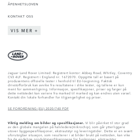
ÅPENHETSLOVEN
KONTAKT OSS
VIS MER
Jaguar Land Rover Limited: Registrert kontor: Abbey Road, Whitley, Coventry
CV3 4LF. Registrert i England nr. 1672070. Oppgitte tall er basert på
produsentens offisielle tester i henhold til EU-lovgivning. Faktisk
drivstofforbruk kan avvike fra resultatene i slike tester, og tallene er kun
ment for sammenligning. Informasjon, spesifikasjoner, priser og farger på
dette nettstedet kan variere fra marked til marked og kan endres uten varsel.
Kontakt din lokale forhandler for tilgjengelighet og priser.
SE FORORDNING (EU) 2020/740 PDF
Viktig melding om bilder og spesifikasjoner.
Vi blir påvirket til stor grad
av den globale mangelen på halvledere(mikrochip), som går ytterliggere
utover byggespesifikasjoner, ekstrautstyr og leveringstider. Dette er en svært
uforutsigbar situasjon, som resulterer i at bilder brukt på nettsiden, kan vike
fra de endelige produktspesifikasjonene for funksjoner, ekstrautstyr,