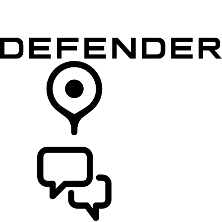
MODELLER
EIERSKAP
UTFORSK
KJØP
FINN EN FORHANDLER