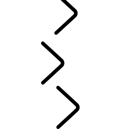
FORMÅL
...
RØDE
KORS
Tusk
RØDE KORS