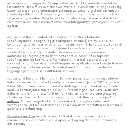
utstyrspakker og fargevalg. Vi oppfordrer kunder til å kontakte sine lokale
forhandlere, for å få en oversikt over eventuelle avvik som lar deg ta et valg
basert på tilgjengelig informasjon.De oppgitte vektene gjelder kjøretøyets
standardspesifikasjon. Tilleggsutstyr og annet utstyr montert etter produksjon
vil påvirke nyttelasten. Sørg for at tillatt totalvekt og maksimale aksellaster
ikke overskrides når kjøretøyet lastes med tilleggsutstyr, passasjerer, drivstoff
og last.
Jaguar Land Rover Limited søker stadig etter måter å forbedre
spesifikasjonene, designet og produksjonen av sine kjøretøy. Det skjer
kontinuerlige endringer av deler og tilbehør, og vi forbeholder oss retten til
å endre uten forvarsel. Noen funksjoner kan variere mellom valgfritt og
standard fra forskjellige modellår. Informasjonen, spesifikasjonene,
motorene og fargevalget på dette nettstedet er basert på europeiske
spesifikasjoner og kan variere fra marked til marked, og endres uten
forvarsel. Noen biler vises med tilleggsutstyr og tilbehør som kanskje ikke er
tilgjengelige i alle markeder. Ta kontakt med din lokale forhandler for
tilgjengelighet og priser i ditt lokale marked.
Jaguar Land Rover er i henhold til EU-lover pålagt å samle inn og avdekke
enkelte data knyttet til alle kjøretøy registrert den 1. januar 2021 eller etter.
Bilens VIN-nummer sammen med drivstoff- og energiforbruksdata må deles
med EU-kommisjonen som en del av EU-forordningen 2021/392. Data som
deles er relatert til drivstofforbruk, for PHEV sin elektriske energidata og
tilbakelagt distanse. For mer informasjon, se forskriften publisert på
EUs
nettside
. Du kan velge bort at din spesifikke kjøretøydata deles med
kommisjonen, det må da fremmes et ønske om dette før slutten av mars for å
garantere ekskludering.
Ta kontakt med oss
hvis du ønsker å bli ekskludert fra kommisjonens
innsamling av kjøretøydata, ved å oppgi VIN og registreringsnummeret til
ditt kjøretøy.