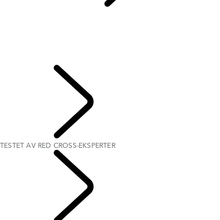
RØDE KORS
...
TESTET AV RED CROSS-EKSPERTER
OVERSIKT
DRONNINGENS DEFENDER
HUMANITÆRE I AKSJON
TESTET AV RED CROSS-EKSPERTER
HUMANITÆRT & KONSERVERING
FORMÅL
TESTET AV RED CROSS-EKSPERTER