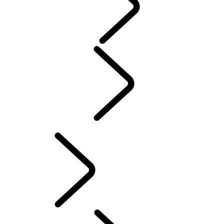
MENNESKER
Motorsport
PERSONALISERING AV DEFENDER
Norwegian (Nynorsk)