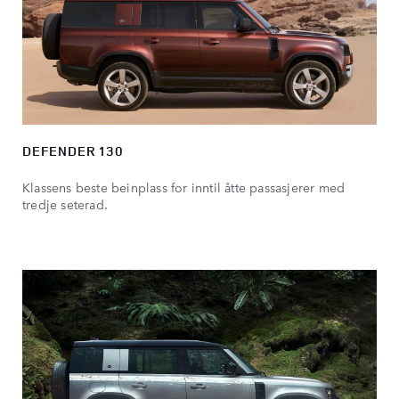
DEFENDER 130
Klassens beste beinplass for inntil åtte passasjerer med
tredje seterad.