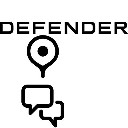
MODELLER
EIERSKAP
UTFORSK
KJØP
FINN EN FORHANDLER