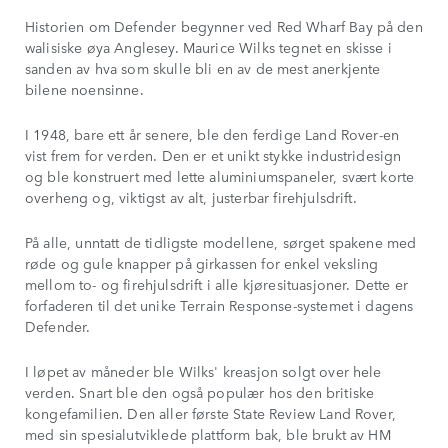
Historien om Defender begynner ved Red Wharf Bay på den
walisiske øya Anglesey. Maurice Wilks tegnet en skisse i
sanden av hva som skulle bli en av de mest anerkjente
bilene noensinne.
I 1948, bare ett år senere, ble den ferdige Land Rover-en
vist frem for verden. Den er et unikt stykke industridesign
og ble konstruert med lette aluminiumspaneler, svært korte
overheng og, viktigst av alt, justerbar firehjulsdrift.
På alle, unntatt de tidligste modellene, sørget spakene med
røde og gule knapper på girkassen for enkel veksling
mellom to- og firehjulsdrift i alle kjøresituasjoner. Dette er
forfaderen til det unike Terrain Response-systemet i dagens
Defender.
I løpet av måneder ble Wilks' kreasjon solgt over hele
verden. Snart ble den også populær hos den britiske
kongefamilien. Den aller første State Review Land Rover,
med sin spesialutviklede plattform bak, ble brukt av HM