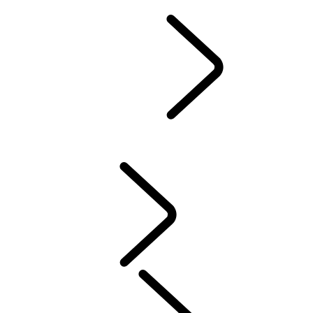
STØTTE OG CHAT
Defender World
...
ARV
OVERSIKT
ARV
FORMÅL