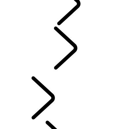
MENNESKER
Motorsport
PERSONALISERING AV DEFENDER
Norwegian (Nynorsk)