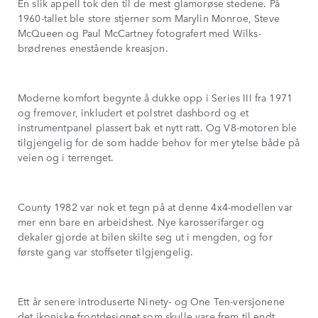
En slik appell tok den til de mest glamorøse stedene. På
1960-tallet ble store stjerner som Marylin Monroe, Steve
McQueen og Paul McCartney fotografert med Wilks-
brødrenes enestående kreasjon.
Moderne komfort begynte å dukke opp i Series III fra 1971
og fremover, inkludert et polstret dashbord og et
instrumentpanel plassert bak et nytt ratt. Og V8-motoren ble
tilgjengelig for de som hadde behov for mer ytelse både på
veien og i terrenget.
County 1982 var nok et tegn på at denne 4x4-modellen var
mer enn bare en arbeidshest. Nye karosserifarger og
dekaler gjorde at bilen skilte seg ut i mengden, og for
første gang var stoffseter tilgjengelig.
Ett år senere introduserte Ninety- og One Ten-versjonene
det ikoniske frontdesignet som skulle vare frem til endt