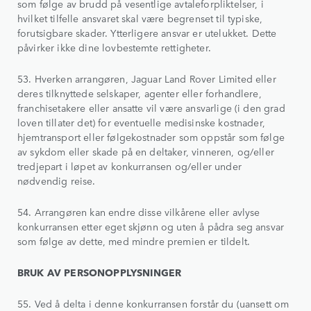
som følge av brudd på vesentlige avtaleforpliktelser, i
hvilket tilfelle ansvaret skal være begrenset til typiske,
forutsigbare skader. Ytterligere ansvar er utelukket. Dette
påvirker ikke dine lovbestemte rettigheter.
53. Hverken arrangøren, Jaguar Land Rover Limited eller
deres tilknyttede selskaper, agenter eller forhandlere,
franchisetakere eller ansatte vil være ansvarlige (i den grad
loven tillater det) for eventuelle medisinske kostnader,
hjemtransport eller følgekostnader som oppstår som følge
av sykdom eller skade på en deltaker, vinneren, og/eller
tredjepart i løpet av konkurransen og/eller under
nødvendig reise.
54. Arrangøren kan endre disse vilkårene eller avlyse
konkurransen etter eget skjønn og uten å pådra seg ansvar
som følge av dette, med mindre premien er tildelt.
BRUK AV PERSONOPPLYSNINGER
55. Ved å delta i denne konkurransen forstår du (uansett om