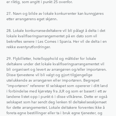
er riktig, som angitt i punkt 25 ovenfor.
27. Navn og bilde av lokale konkurrenter kan kunngjøres
etter arrangørens eget skjønn.
28. Lokale konkurransedeltakere vil bli pålagt å delta i det
lokale kvalifiseringsarrangementet på en dato som vil
bekreftes senere i Les Comes i Spania. Her vil de delta i en
rekke eventyrutfordringer.
29. Flybilletter, hotellopphold og måltider for lokale
deltakere under det lokale kvalifiseringsarrangementet vil
bli organisert og levert av arrangøren og/eller importøren.
Disse tjenestene vil bli valgt og gjort tilgjengelige
utelukkende av arrangøren eller importøren. Begrepet
"importøren" refererer til selskapet som opererer i ditt land
i forbindelse med kjøretøy fra JLR og som er basert i ett av
landene listet opp i punkt 6 i disse vilkårene. Dette er også
selskapet som har sendt deg lenken til deltakelsesskjemaet
for dette arrangementet. Lokale deltakere forventes ikke å
foreta egne bestillinger eller ta i bruk egne tjenester, og