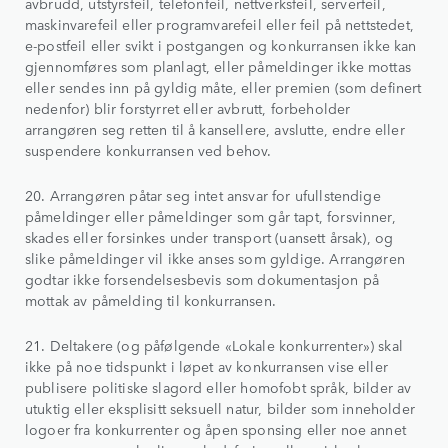
avbrudd, utstyrsfeil, telefonfeil, nettverksfeil, serverfeil,
maskinvarefeil eller programvarefeil eller feil på nettstedet,
e-postfeil eller svikt i postgangen og konkurransen ikke kan
gjennomføres som planlagt, eller påmeldinger ikke mottas
eller sendes inn på gyldig måte, eller premien (som definert
nedenfor) blir forstyrret eller avbrutt, forbeholder
arrangøren seg retten til å kansellere, avslutte, endre eller
suspendere konkurransen ved behov.
20. Arrangøren påtar seg intet ansvar for ufullstendige
påmeldinger eller påmeldinger som går tapt, forsvinner,
skades eller forsinkes under transport (uansett årsak), og
slike påmeldinger vil ikke anses som gyldige. Arrangøren
godtar ikke forsendelsesbevis som dokumentasjon på
mottak av påmelding til konkurransen.
21. Deltakere (og påfølgende «Lokale konkurrenter») skal
ikke på noe tidspunkt i løpet av konkurransen vise eller
publisere politiske slagord eller homofobt språk, bilder av
utuktig eller eksplisitt seksuell natur, bilder som inneholder
logoer fra konkurrenter og åpen sponsing eller noe annet