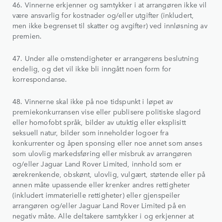
46. Vinnerne erkjenner og samtykker i at arrangøren ikke vil
være ansvarlig for kostnader og/eller utgifter (inkludert,
men ikke begrenset til skatter og avgifter) ved innløsning av
premien.
47. Under alle omstendigheter er arrangørens beslutning
endelig, og det vil ikke bli inngått noen form for
korrespondanse.
48. Vinnerne skal ikke på noe tidspunkt i løpet av
premiekonkurransen vise eller publisere politiske slagord
eller homofobt språk, bilder av utuktig eller eksplisitt
seksuell natur, bilder som inneholder logoer fra
konkurrenter og åpen sponsing eller noe annet som anses
som ulovlig markedsføring eller misbruk av arrangøren
og/eller Jaguar Land Rover Limited, innhold som er
ærekrenkende, obskønt, ulovlig, vulgært, støtende eller på
annen måte upassende eller krenker andres rettigheter
(inkludert immaterielle rettigheter) eller gjenspeiler
arrangøren og/eller Jaguar Land Rover Limited på en
negativ måte. Alle deltakere samtykker i og erkjenner at