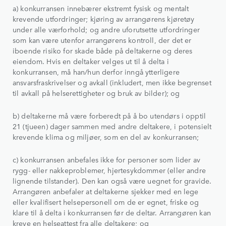
a) konkurransen innebærer ekstremt fysisk og mentalt
krevende utfordringer; kjøring av arrangørens kjøretøy
under alle værforhold; og andre uforutsette utfordringer
som kan være utenfor arrangørens kontroll, der det er
iboende risiko for skade både på deltakerne og deres
eiendom. Hvis en deltaker velges ut til å delta i
konkurransen, må han/hun derfor inngå ytterligere
ansvarsfraskrivelser og avkall (inkludert, men ikke begrenset
til avkall på helserettigheter og bruk av bilder); og
b) deltakerne må være forberedt på å bo utendørs i opptil
21 (tjueen) dager sammen med andre deltakere, i potensielt
krevende klima og miljøer, som en del av konkurransen;
c) konkurransen anbefales ikke for personer som lider av
rygg- eller nakkeproblemer, hjertesykdommer (eller andre
lignende tilstander). Den kan også være uegnet for gravide.
Arrangøren anbefaler at deltakerne sjekker med en lege
eller kvalifisert helsepersonell om de er egnet, friske og
klare til å delta i konkurransen før de deltar. Arrangøren kan
kreve en helseattest fra alle deltakere; og