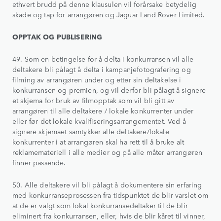
ethvert brudd på denne klausulen vil forårsake betydelig
skade og tap for arrangøren og Jaguar Land Rover Limited.
OPPTAK OG PUBLISERING
49. Som en betingelse for å delta i konkurransen vil alle
deltakere bli pålagt å delta i kampanjefotografering og
filming av arrangøren under og etter sin deltakelse i
konkurransen og premien, og vil derfor bli pålagt å signere
et skjema for bruk av filmopptak som vil bli gitt av
arrangøren til alle deltakere / lokale konkurrenter under
eller før det lokale kvalifiseringsarrangementet. Ved å
signere skjemaet samtykker alle deltakere/lokale
konkurrenter i at arrangøren skal ha rett til å bruke alt
reklamemateriell i alle medier og på alle måter arrangøren
finner passende.
50. Alle deltakere vil bli pålagt å dokumentere sin erfaring
med konkurranseprosessen fra tidspunktet de blir varslet om
at de er valgt som lokal konkurransedeltaker til de blir
eliminert fra konkurransen, eller, hvis de blir kåret til vinner,