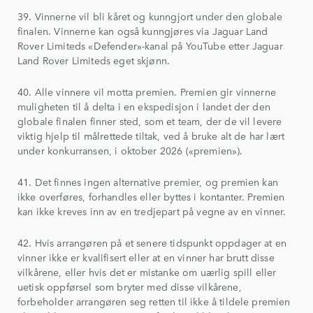
39. Vinnerne vil bli kåret og kunngjort under den globale
finalen. Vinnerne kan også kunngjøres via Jaguar Land
Rover Limiteds «Defender»-kanal på YouTube etter Jaguar
Land Rover Limiteds eget skjønn.
40. Alle vinnere vil motta premien. Premien gir vinnerne
muligheten til å delta i en ekspedisjon i landet der den
globale finalen finner sted, som et team, der de vil levere
viktig hjelp til målrettede tiltak, ved å bruke alt de har lært
under konkurransen, i oktober 2026 («premien»).
41. Det finnes ingen alternative premier, og premien kan
ikke overføres, forhandles eller byttes i kontanter. Premien
kan ikke kreves inn av en tredjepart på vegne av en vinner.
42. Hvis arrangøren på et senere tidspunkt oppdager at en
vinner ikke er kvalifisert eller at en vinner har brutt disse
vilkårene, eller hvis det er mistanke om uærlig spill eller
uetisk oppførsel som bryter med disse vilkårene,
forbeholder arrangøren seg retten til ikke å tildele premien