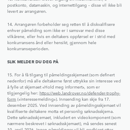
postkonto, datamaskin, og internettilgang – disse vil ikke bli
levert av arrangøren.
14. Arrangøren forbeholder seg retten til å diskvalifisere
enhver påmelding som ikke er i samsvar med disse
vilkårene, eller hvis en deltakers oppførsel er i strid med
konkurransens ånd eller hensikt, gjennom hele
konkurranseperioden.
SLIK MELDER DU DEG PÅ
15. For å få tilgang til påmeldingsskjemaet (som definert
nedenfor) må alle deltakerne først uttrykke sin interesse ved
å fylle ut skjemaet «Hold meg informert», som er
tilgjengelig her:
https://web.landrover.no/defender-trophy-
form
(«interessemelding»). Innsending kan skje fra 17.
desember 2025. Ved innsending av påmeldingsskjemaet vil
kvalifiserte deltakere motta et personlig søknadsskjema.
Dette søknadsskjemaet, inkludert en videokomponent (som
nærmere beskrevet i søknadsskjemaet), må sendes senest
10. april 2026. Ingen påmeldinger vil bli godkjent etter