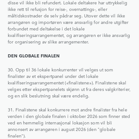
disse vil ikke bli refundert. Lokale deltakere har uttrykkelig
ikke rett til refusjon for reise-, overnattings-, eller
måltidskostnader de selv pådrar seg. Utover dette vil ikke
arrangøren og importøren være ansvarlig for andre utgifter
forbundet med deltakelse i det lokale
kvalifiseringsarrangementet, og arrangøren er ikke ansvarlig
for organisering av slike arrangementer.
DEN GLOBALE FINALEN
30. Opp til 36 lokale konkurrenter vil velges ut som
finalister av et ekspertpanel under det lokale
kvalifiseringsarrangementet («finalistene»). Finalistene skal
velges etter ekspertpanelets skjønn ut fra deres valgkriterier,
og en slik beslutning skal være endelig.
31. Finalistene skal konkurrere mot andre finalister fra hele
verden i den globale finalen i oktober 2026 som finner sted
ved en hemmelig internasjonal lokasjon som vil bli
annonsert av arrangøren i august 2026 (den "globale
finalen").