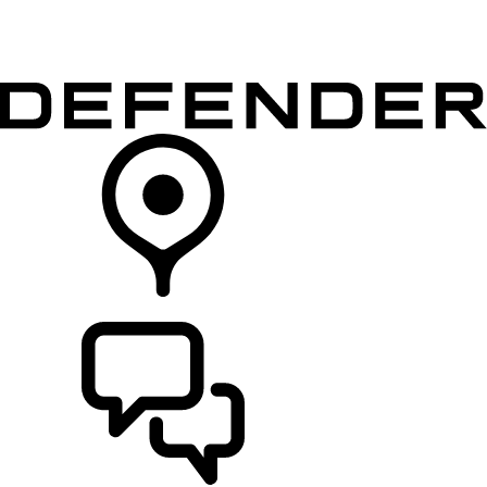
MODELLER
EIERSKAP
UTFORSK
KJØP
FINN EN FORHANDLER