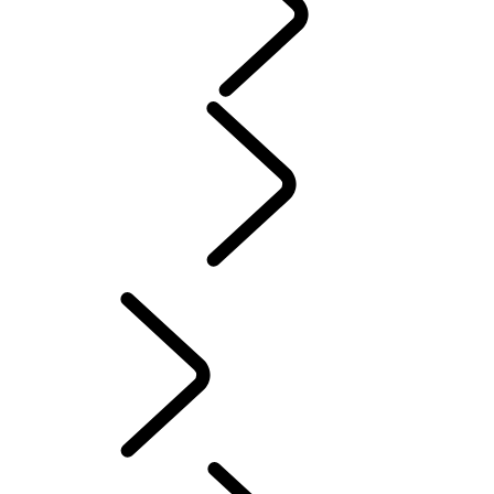
MENNESKER
Motorsport
PERSONALISERING AV DEFENDER
Norwegian (Nynorsk)