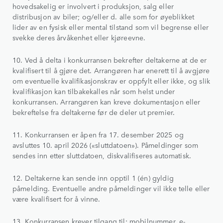
hovedsakelig er involvert i produksjon, salg eller
distribusjon av biler; og/eller d. alle som for øyeblikket
lider av en fysisk eller mental tilstand som vil begrense eller
svekke deres årvåkenhet eller kjøreevne.
10. Ved å delta i konkurransen bekrefter deltakerne at de er
kvalifisert til å gjøre det. Arrangøren har enerett til å avgjøre
om eventuelle kvalifikasjonskrav er oppfylt eller ikke, og slik
kvalifikasjon kan tilbakekalles når som helst under
konkurransen. Arrangøren kan kreve dokumentasjon eller
bekreftelse fra deltakerne før de deler ut premier.
11. Konkurransen er åpen fra 17. desember 2025 og
avsluttes 10. april 2026 («sluttdatoen»). Påmeldinger som
sendes inn etter sluttdatoen, diskvalifiseres automatisk.
12. Deltakerne kan sende inn opptil 1 (én) gyldig
påmelding. Eventuelle andre påmeldinger vil ikke telle eller
være kvalifisert for å vinne.
13. Konkurransen krever tilgang til: mobilnummer, e-