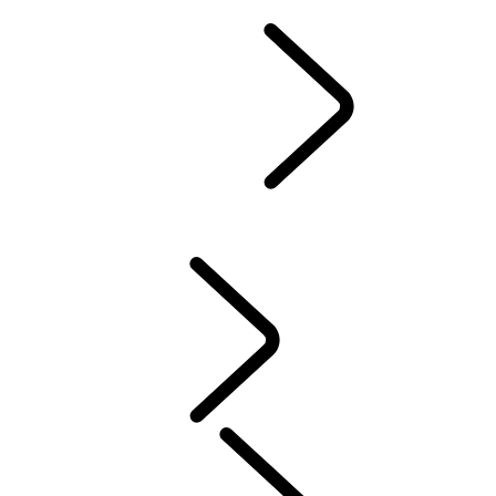
STØTTE OG CHAT
Defender World
...
FORMÅL
OVERSIKT
ARV
FORMÅL