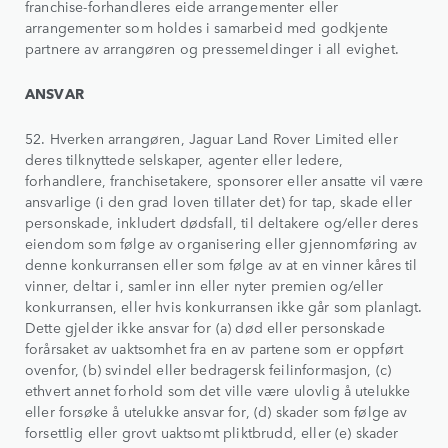
franchise-forhandleres eide arrangementer eller
arrangementer som holdes i samarbeid med godkjente
partnere av arrangøren og pressemeldinger i all evighet.
ANSVAR
52. Hverken arrangøren, Jaguar Land Rover Limited eller
deres tilknyttede selskaper, agenter eller ledere,
forhandlere, franchisetakere, sponsorer eller ansatte vil være
ansvarlige (i den grad loven tillater det) for tap, skade eller
personskade, inkludert dødsfall, til deltakere og/eller deres
eiendom som følge av organisering eller gjennomføring av
denne konkurransen eller som følge av at en vinner kåres til
vinner, deltar i, samler inn eller nyter premien og/eller
konkurransen, eller hvis konkurransen ikke går som planlagt.
Dette gjelder ikke ansvar for (a) død eller personskade
forårsaket av uaktsomhet fra en av partene som er oppført
ovenfor, (b) svindel eller bedragersk feilinformasjon, (c)
ethvert annet forhold som det ville være ulovlig å utelukke
eller forsøke å utelukke ansvar for, (d) skader som følge av
forsettlig eller grovt uaktsomt pliktbrudd, eller (e) skader