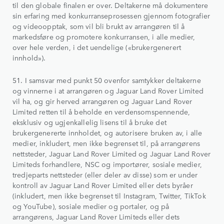
til den globale finalen er over. Deltakerne må dokumentere
sin erfaring med konkurranseprosessen gjennom fotografier
og videoopptak, som vil bli brukt av arrangøren til å
markedsføre og promotere konkurransen, i alle medier,
over hele verden, i det uendelige («brukergenerert
innhold»).
51. I samsvar med punkt 50 ovenfor samtykker deltakerne
og vinnerne i at arrangøren og Jaguar Land Rover Limited
vil ha, og gir herved arrangøren og Jaguar Land Rover
Limited retten til å beholde en verdensomspennende,
eksklusiv og ugjenkallelig lisens til å bruke det
brukergenererte innholdet, og autorisere bruken av, i alle
medier, inkludert, men ikke begrenset til, på arrangørens
nettsteder, Jaguar Land Rover Limited og Jaguar Land Rover
Limiteds forhandlere, NSC og importører, sosiale medier,
tredjeparts nettsteder (eller deler av disse) som er under
kontroll av Jaguar Land Rover Limited eller dets byråer
(inkludert, men ikke begrenset til Instagram, Twitter, TikTok
og YouTube), sosiale medier og portaler, og på
arrangørens, Jaguar Land Rover Limiteds eller dets