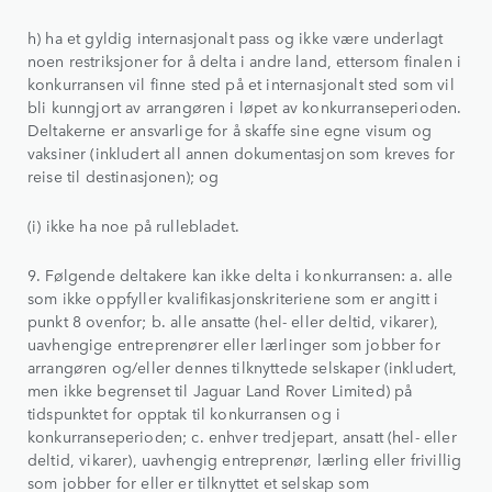
h) ha et gyldig internasjonalt pass og ikke være underlagt
noen restriksjoner for å delta i andre land, ettersom finalen i
konkurransen vil finne sted på et internasjonalt sted som vil
bli kunngjort av arrangøren i løpet av konkurranseperioden.
Deltakerne er ansvarlige for å skaffe sine egne visum og
vaksiner (inkludert all annen dokumentasjon som kreves for
reise til destinasjonen); og
(i) ikke ha noe på rullebladet.
9. Følgende deltakere kan ikke delta i konkurransen: a. alle
som ikke oppfyller kvalifikasjonskriteriene som er angitt i
punkt 8 ovenfor; b. alle ansatte (hel- eller deltid, vikarer),
uavhengige entreprenører eller lærlinger som jobber for
arrangøren og/eller dennes tilknyttede selskaper (inkludert,
men ikke begrenset til Jaguar Land Rover Limited) på
tidspunktet for opptak til konkurransen og i
konkurranseperioden; c. enhver tredjepart, ansatt (hel- eller
deltid, vikarer), uavhengig entreprenør, lærling eller frivillig
som jobber for eller er tilknyttet et selskap som