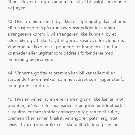
til en slik vinner, og en annen finalist vil bli valgt som vinner
av juryen.
43. Hvis premien som tilbys ikke er tilgjengelig, kanselleres
eller suspenderes på grunn av omstendigheter utenfor
arrangørens kontroll, vil arrangøren ikke kunne tilby et
alternativ og vil ikke ha ytterligere ansvar overfor vinnerne.
Vinnerne har ikke rett til penger eller kompensasjon for
kostnader eller utgifter som pådras i forbindelse med
innløsning av premien.
44. Vinnerne godtar at premien kan bli kansellert eller
suspendert av en hvilken som helst årsak som ligger utenfor
arrangørens kontroll.
45. Hvis en vinner av en eller annen grunn ikke kan ta imot
premien, må han eller hun varsle arrangøren umiddelbart. I
slike tilfeller forbeholder arrangøren seg retten til å tilby
premien til en annen finalist. Arrangøren påtar seg intet
ansvar hvis en vinner ikke er i stand til å ta imot premien.