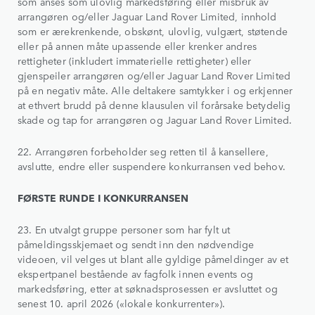
som anses som ulovlig markedsføring eller misbruk av
arrangøren og/eller Jaguar Land Rover Limited, innhold
som er ærekrenkende, obskønt, ulovlig, vulgært, støtende
eller på annen måte upassende eller krenker andres
rettigheter (inkludert immaterielle rettigheter) eller
gjenspeiler arrangøren og/eller Jaguar Land Rover Limited
på en negativ måte. Alle deltakere samtykker i og erkjenner
at ethvert brudd på denne klausulen vil forårsake betydelig
skade og tap for arrangøren og Jaguar Land Rover Limited.
22. Arrangøren forbeholder seg retten til å kansellere,
avslutte, endre eller suspendere konkurransen ved behov.
FØRSTE RUNDE I KONKURRANSEN
23. En utvalgt gruppe personer som har fylt ut
påmeldingsskjemaet og sendt inn den nødvendige
videoen, vil velges ut blant alle gyldige påmeldinger av et
ekspertpanel bestående av fagfolk innen events og
markedsføring, etter at søknadsprosessen er avsluttet og
senest 10. april 2026 («lokale konkurrenter»).