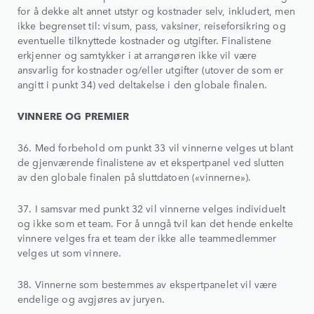
for å dekke alt annet utstyr og kostnader selv, inkludert, men
ikke begrenset til: visum, pass, vaksiner, reiseforsikring og
eventuelle tilknyttede kostnader og utgifter. Finalistene
erkjenner og samtykker i at arrangøren ikke vil være
ansvarlig for kostnader og/eller utgifter (utover de som er
angitt i punkt 34) ved deltakelse i den globale finalen.
VINNERE OG PREMIER
36. Med forbehold om punkt 33 vil vinnerne velges ut blant
de gjenværende finalistene av et ekspertpanel ved slutten
av den globale finalen på sluttdatoen («vinnerne»).
37. I samsvar med punkt 32 vil vinnerne velges individuelt
og ikke som et team. For å unngå tvil kan det hende enkelte
vinnere velges fra et team der ikke alle teammedlemmer
velges ut som vinnere.
38. Vinnerne som bestemmes av ekspertpanelet vil være
endelige og avgjøres av juryen.