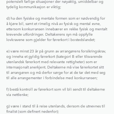
potensielt farlige situasjoner der nøyaktig, umiddelbar og
tydelig kommunikasjon er viktig;
d) ha den fysiske og mentale formen som er nødvendig for
å kjøre bil, samt et rimelig nivå av fysisk og mental evne,
ettersom konkurransen innebærer en rekke fysisk og mentalt
krevende utfordringer. Deltakerens syn må oppfylle
lovkravene som gjelder for førerkort i bostedslandet;
e) være minst 23 år på grunn av arrangørens forsikringskrav,
og inneha et gyldig førerkort (kategori B eller tilsvarende
utenlandsk førerkort med relevante rettigheter) som er
internasjonalt anerkjent. Deltakerne må vise førerkortet sitt
til arrangøren og må derfor sørge for at de tar det med seg
til alle arrangementer i forbindelse med konkurransen;
f) bestå kontroll av førerkort som vil bli sendt til deltakerne
via nettlenke;
g) være i stand til å reise utenlands, dersom de utnevnes til
finalist (som definert nedenfor);