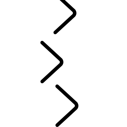
FORMÅL
...
DEFENDER TROPHY
Tusk
RØDE KORS