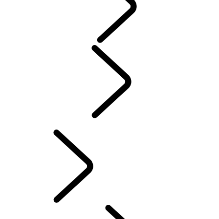
MENNESKER
Motorsport
PERSONALISERING AV DEFENDER
Norwegian (Nynorsk)