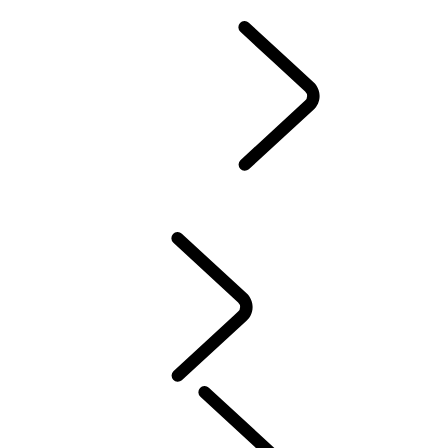
STØTTE OG CHAT
Defender World
...
MENNESKER
OVERSIKT
ARV
FORMÅL