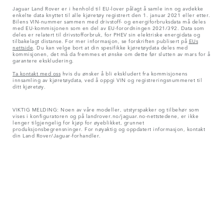
Jaguar Land Rover er i henhold til EU-lover pålagt å samle inn og avdekke
enkelte data knyttet til alle kjøretøy registrert den 1. januar 2021 eller etter.
Bilens VIN-nummer sammen med drivstoff- og energiforbruksdata må deles
med EU-kommisjonen som en del av EU-forordningen 2021/392. Data som
deles er relatert til drivstofforbruk, for PHEV sin elektriske energidata og
tilbakelagt distanse. For mer informasjon, se forskriften publisert på
EUs
nettside
. Du kan velge bort at din spesifikke kjøretøydata deles med
kommisjonen, det må da fremmes et ønske om dette før slutten av mars for å
garantere ekskludering.
Ta kontakt med oss
hvis du ønsker å bli ekskludert fra kommisjonens
innsamling av kjøretøydata, ved å oppgi VIN og registreringsnummeret til
ditt kjøretøy.
VIKTIG MELDING: Noen av våre modeller, utstyrspakker og tilbehør som
vises i konfiguratoren og på landrover.no/jaguar.no-nettstedene, er ikke
lenger tilgjengelig for kjøp for øyeblikket, grunnet
produksjonsbegrensninger. For nøyaktig og oppdatert informasjon, kontakt
din Land Rover/Jaguar-forhandler.