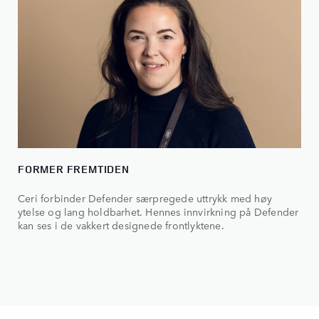
FORMER FREMTIDEN
Ceri forbinder Defender særpregede uttrykk med høy
ytelse og lang holdbarhet. Hennes innvirkning på Defender
kan ses i de vakkert designede frontlyktene.