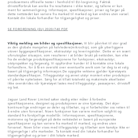
produsentens offisielle tester i henhold til EU-lovgivning. Faktisk
drivstofforbruk kan avvike fra resultatene i slike tester, og tallene er kun
ment for sammenligning. Informasjon, spesifikasjoner, priser og farger på
dette nettstedet kan variere fra marked til marked og kan endres uten varsel.
Kontakt din lokale forhandler for tilgjengelighet og priser.
SE FORORDNING (EU) 2020/740 PDF
Viktig melding om bilder og spesifikasjoner.
Vi blir påvirket til stor grad
av den globale mangelen på halvledere(mikrochip), som går ytterliggere
utover byggespesifikasjoner, ekstrautstyr og leveringstider. Dette er en svært
uforutsigbar situasjon, som resulterer i at bilder brukt på nettsiden, kan vike
fra de endelige produktspesifikasjonene for funksjoner, ekstrautstyr,
utstyrspakker og fargevalg. Vi oppfordrer kunder til å kontakte sine lokale
forhandlere, for å få en oversikt over eventuelle avvik som lar deg ta et valg
basert på tilgjengelig informasjon.De oppgitte vektene gjelder kjøretøyets
standardspesifikasjon. Tilleggsutstyr og annet utstyr montert etter produksjon
vil påvirke nyttelasten. Sørg for at tillatt totalvekt og maksimale aksellaster
ikke overskrides når kjøretøyet lastes med tilleggsutstyr, passasjerer, drivstoff
og last.
Jaguar Land Rover Limited søker stadig etter måter å forbedre
spesifikasjonene, designet og produksjonen av sine kjøretøy. Det skjer
kontinuerlige endringer av deler og tilbehør, og vi forbeholder oss retten til
å endre uten forvarsel. Noen funksjoner kan variere mellom valgfritt og
standard fra forskjellige modellår. Informasjonen, spesifikasjonene,
motorene og fargevalget på dette nettstedet er basert på europeiske
spesifikasjoner og kan variere fra marked til marked, og endres uten
forvarsel. Noen biler vises med tilleggsutstyr og tilbehør som kanskje ikke er
tilgjengelige i alle markeder. Ta kontakt med din lokale forhandler for
tilgjengelighet og priser i ditt lokale marked.