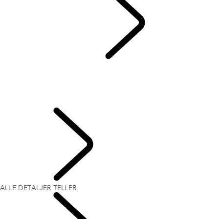
MENNESKER
...
ALLE
DETALJER TELLER
KVINNER OG DEFENDER
HARMONISK TEKNOLOGI
ALLE DETALJER TELLER
FORMER FREMTIDEN
Defender World
ALLE DETALJER TELLER