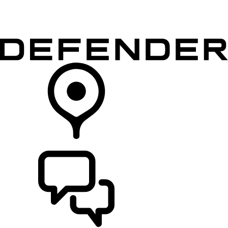
MODELLER
EIERSKAP
UTFORSK
KJØP
FINN EN FORHANDLER