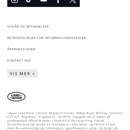
VILKÅR OG BETINGELSER
RETNINGSLINJER FOR INFORMASJONSKAPSLER
ÅPENHETSLOVEN
KONTAKT OSS
VIS MER
Jaguar Land Rover Limited: Registrert kontor: Abbey Road, Whitley, Coventry
CV3 4LF. Registrert i England nr. 1672070. Oppgitte tall er basert på
produsentens offisielle tester i henhold til EU-lovgivning. Faktisk
drivstofforbruk kan avvike fra resultatene i slike tester, og tallene er kun
ment for sammenligning. Informasjon, spesifikasjoner, priser og farger på