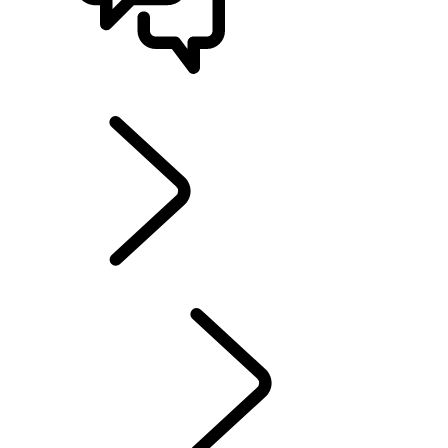
STØTTE OG CHAT
UTFORSK LAND ROVER
...
OM-SUV-ER
INGENIUM-MOTORER
INNOVATION- LAB