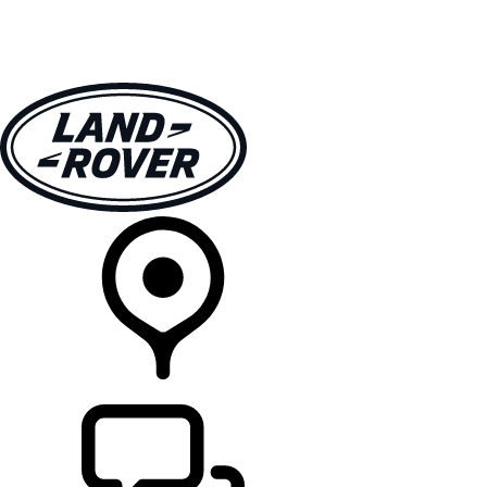
MODELLER
EIERSKAP
UTFORSK
KJØP
FINN EN FORHANDLER