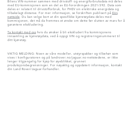
Bilens VIN-nummer sammen med drivstoff- og energiforbruksdata må deles
med EU-kommisjonen som en del av EU-forordningen 2021/392. Data som
deles er relatert til drivstofforbruk, for PHEV sin elektriske energidata og
tilbakelagt distanse. For mer informasjon, se forskriften publisert på
EUs
nettside
. Du kan velge bort at din spesifikke kjøretøydata deles med
kommisjonen, det må da fremmes et ønske om dette før slutten av mars for å
garantere ekskludering.
Ta kontakt med oss
hvis du ønsker å bli ekskludert fra kommisjonens
innsamling av kjøretøydata, ved å oppgi VIN og registreringsnummeret til
ditt kjøretøy.
VIKTIG MELDING: Noen av våre modeller, utstyrspakker og tilbehør som
vises i konfiguratoren og på landrover.no/jaguar.no-nettstedene, er ikke
lenger tilgjengelig for kjøp for øyeblikket, grunnet
produksjonsbegrensninger. For nøyaktig og oppdatert informasjon, kontakt
din Land Rover/Jaguar-forhandler.