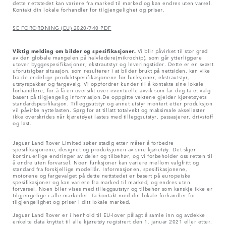
dette nettstedet kan variere fra marked til marked og kan endres uten varsel.
Kontakt din lokale forhandler for tilgjengelighet og priser.
SE FORORDNING (EU) 2020/740 PDF
Viktig melding om bilder og spesifikasjoner.
Vi blir påvirket til stor grad
av den globale mangelen på halvledere(mikrochip), som går ytterliggere
utover byggespesifikasjoner, ekstrautstyr og leveringstider. Dette er en svært
uforutsigbar situasjon, som resulterer i at bilder brukt på nettsiden, kan vike
fra de endelige produktspesifikasjonene for funksjoner, ekstrautstyr,
utstyrspakker og fargevalg. Vi oppfordrer kunder til å kontakte sine lokale
forhandlere, for å få en oversikt over eventuelle avvik som lar deg ta et valg
basert på tilgjengelig informasjon.De oppgitte vektene gjelder kjøretøyets
standardspesifikasjon. Tilleggsutstyr og annet utstyr montert etter produksjon
vil påvirke nyttelasten. Sørg for at tillatt totalvekt og maksimale aksellaster
ikke overskrides når kjøretøyet lastes med tilleggsutstyr, passasjerer, drivstoff
og last.
Jaguar Land Rover Limited søker stadig etter måter å forbedre
spesifikasjonene, designet og produksjonen av sine kjøretøy. Det skjer
kontinuerlige endringer av deler og tilbehør, og vi forbeholder oss retten til
å endre uten forvarsel. Noen funksjoner kan variere mellom valgfritt og
standard fra forskjellige modellår. Informasjonen, spesifikasjonene,
motorene og fargevalget på dette nettstedet er basert på europeiske
spesifikasjoner og kan variere fra marked til marked, og endres uten
forvarsel. Noen biler vises med tilleggsutstyr og tilbehør som kanskje ikke er
tilgjengelige i alle markeder. Ta kontakt med din lokale forhandler for
tilgjengelighet og priser i ditt lokale marked.
Jaguar Land Rover er i henhold til EU-lover pålagt å samle inn og avdekke
enkelte data knyttet til alle kjøretøy registrert den 1. januar 2021 eller etter.