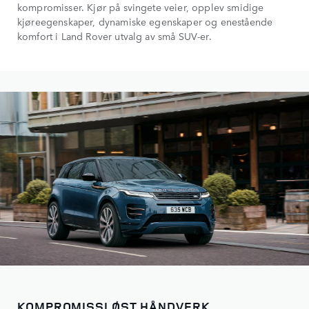
kompromisser. Kjør på svingete veier, opplev smidige
kjøreegenskaper, dynamiske egenskaper og enestående
komfort i Land Rover utvalg av små SUV-er.
KOMPROMISSLØST HÅNDVERK