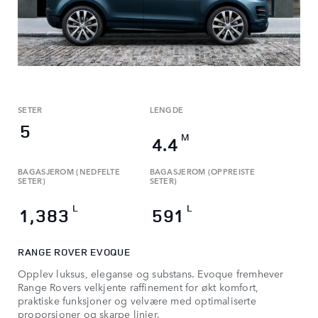
SETER
LENGDE
5
M
4.4
BAGASJEROM (NEDFELTE
BAGASJEROM (OPPREISTE
SETER)
SETER)
L
L
1,383
591
RANGE ROVER EVOQUE
Opplev luksus, eleganse og substans. Evoque fremhever
Range Rovers velkjente raffinement for økt komfort,
praktiske funksjoner og velvære med optimaliserte
proporsjoner og skarpe linjer.