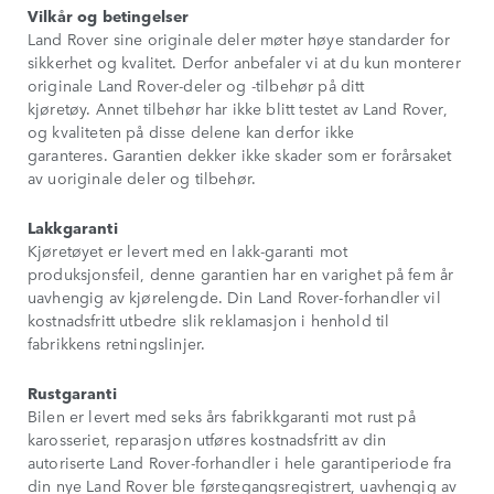
Vilkår og betingelser
Land Rover sine originale deler møter høye standarder for
sikkerhet og kvalitet. Derfor anbefaler vi at du kun monterer
originale Land Rover-deler og -tilbehør på ditt
kjøretøy. Annet tilbehør har ikke blitt testet av Land Rover,
og kvaliteten på disse delene kan derfor ikke
garanteres. Garantien dekker ikke skader som er forårsaket
av uoriginale deler og tilbehør.
Lakkgaranti
Kjøretøyet er levert med en lakk-garanti mot
produksjonsfeil, denne garantien har en varighet på fem år
uavhengig av kjørelengde. Din Land Rover-forhandler vil
kostnadsfritt utbedre slik reklamasjon i henhold til
fabrikkens retningslinjer.
Rustgaranti
Bilen er levert med seks års fabrikkgaranti mot rust på
karosseriet, reparasjon utføres kostnadsfritt av din
autoriserte Land Rover-forhandler i hele garantiperiode fra
din nye Land Rover ble førstegangsregistrert, uavhengig av