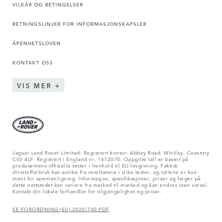
VILKÅR OG BETINGELSER
RETNINGSLINJER FOR INFORMASJONSKAPSLER
ÅPENHETSLOVEN
KONTAKT OSS
VIS MER
Jaguar Land Rover Limited: Registrert kontor: Abbey Road, Whitley, Coventry
CV3 4LF. Registrert i England nr. 1672070. Oppgitte tall er basert på
produsentens offisielle tester i henhold til EU-lovgivning. Faktisk
drivstofforbruk kan avvike fra resultatene i slike tester, og tallene er kun
ment for sammenligning. Informasjon, spesifikasjoner, priser og farger på
dette nettstedet kan variere fra marked til marked og kan endres uten varsel.
Kontakt din lokale forhandler for tilgjengelighet og priser.
SE FORORDNING (EU) 2020/740 PDF