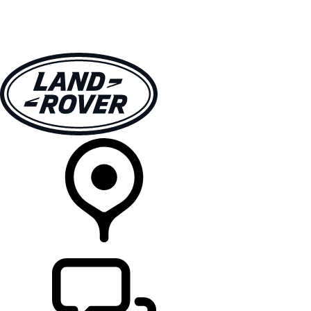
MODELLER
EIERSKAP
UTFORSK
KJØP
FINN EN FORHANDLER