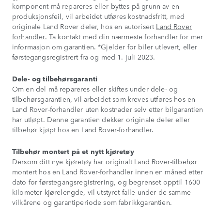
komponent må repareres eller byttes på grunn av en
produksjonsfeil, vil arbeidet utføres kostnadsfritt, med
originale Land Rover deler, hos en autorisert
Land Rover
forhandler.
Ta kontakt med din nærmeste forhandler for mer
informasjon om garantien. *Gjelder for biler utlevert, eller
førstegangsregistrert fra og med 1. juli 2023.
Dele- og tilbehørsgaranti
Om en del må repareres eller skiftes under dele- og
tilbehørsgarantien, vil arbeidet som kreves utføres hos en
Land Rover-forhandler uten kostnader selv etter bilgarantien
har utløpt. Denne garantien dekker originale deler eller
tilbehør kjøpt hos en Land Rover-forhandler.
Tilbehør montert på et nytt kjøretøy
Dersom ditt nye kjøretøy har originalt Land Rover-tilbehør
montert hos en Land Rover-forhandler innen en måned etter
dato for førstegangsregistrering, og begrenset opptil 1600
kilometer kjørelengde, vil utstyret falle under de samme
vilkårene og garantiperiode som fabrikkgarantien.