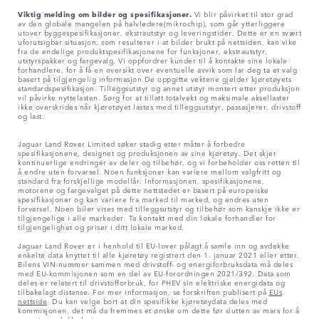
Viktig melding om bilder og spesifikasjoner.
Vi blir påvirket til stor grad
av den globale mangelen på halvledere(mikrochip), som går ytterliggere
utover byggespesifikasjoner, ekstrautstyr og leveringstider. Dette er en svært
uforutsigbar situasjon, som resulterer i at bilder brukt på nettsiden, kan vike
fra de endelige produktspesifikasjonene for funksjoner, ekstrautstyr,
utstyrspakker og fargevalg. Vi oppfordrer kunder til å kontakte sine lokale
forhandlere, for å få en oversikt over eventuelle avvik som lar deg ta et valg
basert på tilgjengelig informasjon.De oppgitte vektene gjelder kjøretøyets
standardspesifikasjon. Tilleggsutstyr og annet utstyr montert etter produksjon
vil påvirke nyttelasten. Sørg for at tillatt totalvekt og maksimale aksellaster
ikke overskrides når kjøretøyet lastes med tilleggsutstyr, passasjerer, drivstoff
og last.
Jaguar Land Rover Limited søker stadig etter måter å forbedre
spesifikasjonene, designet og produksjonen av sine kjøretøy. Det skjer
kontinuerlige endringer av deler og tilbehør, og vi forbeholder oss retten til
å endre uten forvarsel. Noen funksjoner kan variere mellom valgfritt og
standard fra forskjellige modellår. Informasjonen, spesifikasjonene,
motorene og fargevalget på dette nettstedet er basert på europeiske
spesifikasjoner og kan variere fra marked til marked, og endres uten
forvarsel. Noen biler vises med tilleggsutstyr og tilbehør som kanskje ikke er
tilgjengelige i alle markeder. Ta kontakt med din lokale forhandler for
tilgjengelighet og priser i ditt lokale marked.
Jaguar Land Rover er i henhold til EU-lover pålagt å samle inn og avdekke
enkelte data knyttet til alle kjøretøy registrert den 1. januar 2021 eller etter.
Bilens VIN-nummer sammen med drivstoff- og energiforbruksdata må deles
med EU-kommisjonen som en del av EU-forordningen 2021/392. Data som
deles er relatert til drivstofforbruk, for PHEV sin elektriske energidata og
tilbakelagt distanse. For mer informasjon, se forskriften publisert på
EUs
nettside
. Du kan velge bort at din spesifikke kjøretøydata deles med
kommisjonen, det må da fremmes et ønske om dette før slutten av mars for å
garantere ekskludering.