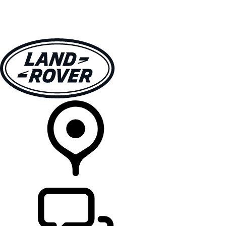
MODELLER
EIERSKAP
UTFORSK
KJØP
FINN EN FORHANDLER