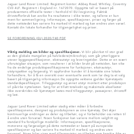
Jaguar Land Rover Limited: Registrert kontor: Abbey Road, Whitley, Coventry
CV3 4LF. Registrert i England nr. 1672070. Oppgitte tall er basert på
produsentens offisielle tester i henhold til EU-lovgivning. Faktisk
drivstofforbruk kan avvike fra resultatene i slike tester, og tallene er kun
ment for sammenligning. Informasjon, spesifikasjoner, priser og farger på
dette nettstedet kan variere fra marked til marked og kan endres uten varsel.
Kontakt din lokale forhandler for tilgjengelighet og priser.
SE FORORDNING (EU) 2020/740 PDF
Viktig melding om bilder og spesifikasjoner.
Vi blir påvirket til stor grad
av den globale mangelen på halvledere(mikrochip), som går ytterliggere
utover byggespesifikasjoner, ekstrautstyr og leveringstider. Dette er en svært
uforutsigbar situasjon, som resulterer i at bilder brukt på nettsiden, kan vike
fra de endelige produktspesifikasjonene for funksjoner, ekstrautstyr,
utstyrspakker og fargevalg. Vi oppfordrer kunder til å kontakte sine lokale
forhandlere, for å få en oversikt over eventuelle avvik som lar deg ta et valg
basert på tilgjengelig informasjon.De oppgitte vektene gjelder kjøretøyets
standardspesifikasjon. Tilleggsutstyr og annet utstyr montert etter produksjon
vil påvirke nyttelasten. Sørg for at tillatt totalvekt og maksimale aksellaster
ikke overskrides når kjøretøyet lastes med tilleggsutstyr, passasjerer, drivstoff
og last.
Jaguar Land Rover Limited søker stadig etter måter å forbedre
spesifikasjonene, designet og produksjonen av sine kjøretøy. Det skjer
kontinuerlige endringer av deler og tilbehør, og vi forbeholder oss retten til
å endre uten forvarsel. Noen funksjoner kan variere mellom valgfritt og
standard fra forskjellige modellår. Informasjonen, spesifikasjonene,
motorene og fargevalget på dette nettstedet er basert på europeiske
spesifikasjoner og kan variere fra marked til marked, og endres uten
forvarsel. Noen biler vises med tilleggsutstyr og tilbehør som kanskje ikke er