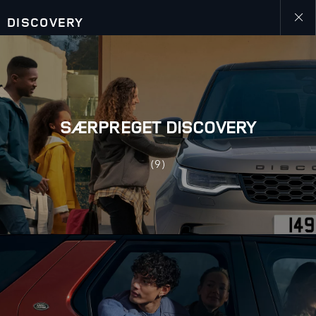
DISCOVERY
Close
galler
SÆRPREGET DISCOVERY
(9)