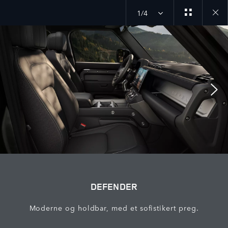
1/4
Close
galler
DEFENDER
Moderne og holdbar, med et sofistikert preg.